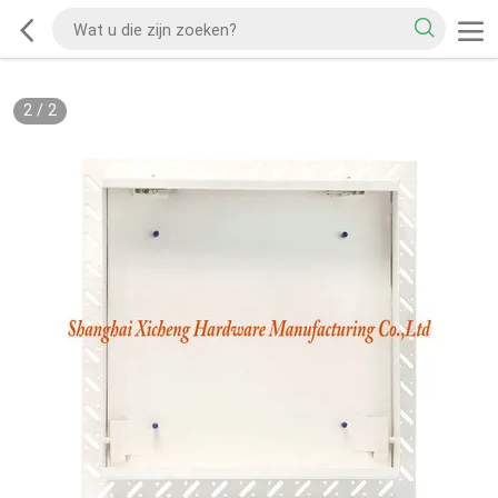
2
/
2