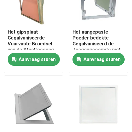
Fabrieksreis
Het gipsplaat
Het aangepaste
Kwaliteitscontrole
Gegalvaniseerde
Poeder bedekte
Vuurvaste Broedsel
Gegalvaniseerd de
van de Staaltoegang
Toegangscomité met
Contacteer ons
een laag van het
Aanvraag sturen
Aanvraag sturen
Metaalplafond
Verzoek om een Citaat
Het Comité van de aluminiumtoegang
Het Comité van de staaltoegang
Drywall toebehoren