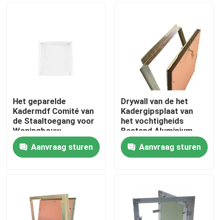
Het geparelde
Drywall van de het
Kadermdf Comité van
Kadergipsplaat van
de Staaltoegang voor
het vochtigheids
Woningbouw
Bestand Aluminium
Comité
Aanvraag sturen
Aanvraag sturen
Huis
Producten
Ongeveer ons