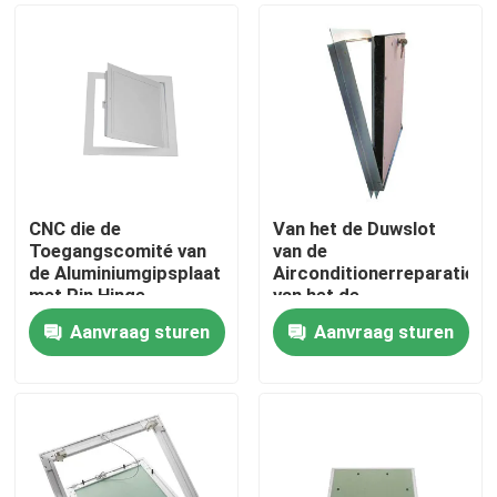
CNC die de
Van het de Duwslot
Toegangscomité van
van de
de Aluminiumgipsplaat
Airconditionerreparatie
met Pin Hinge
van het de
machinaal bewerken
Valdeuraluminium de
Aanvraag sturen
Aanvraag sturen
Toegangscomité
Huis
Producten
Ongeveer ons