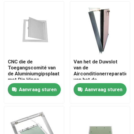
CNC die de
Van het de Duwslot
Toegangscomité van
van de
de Aluminiumgipsplaat
Airconditionerreparatie
met Pin Hinge
van het de
machinaal bewerken
Valdeuraluminium de
Aanvraag sturen
Aanvraag sturen
Toegangscomité
Huis
Producten
Ongeveer ons