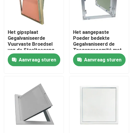
Fabrieksreis
Het gipsplaat
Het aangepaste
Kwaliteitscontrole
Gegalvaniseerde
Poeder bedekte
Vuurvaste Broedsel
Gegalvaniseerd de
van de Staaltoegang
Toegangscomité met
Contacteer ons
een laag van het
Aanvraag sturen
Aanvraag sturen
Metaalplafond
Verzoek om een Citaat
Het Comité van de aluminiumtoegang
Het Comité van de staaltoegang
Drywall toebehoren