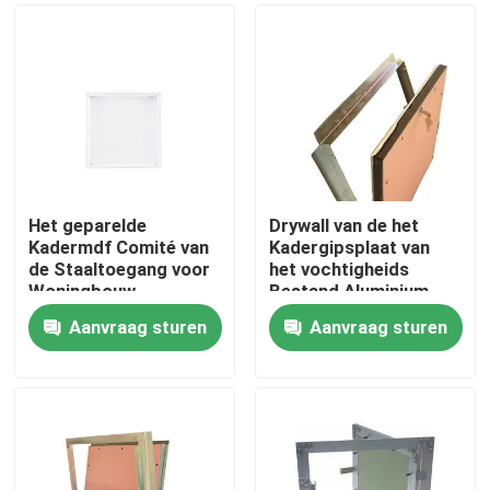
Het geparelde
Drywall van de het
Kadermdf Comité van
Kadergipsplaat van
de Staaltoegang voor
het vochtigheids
Woningbouw
Bestand Aluminium
Comité
Aanvraag sturen
Aanvraag sturen
Huis
Producten
Ongeveer ons