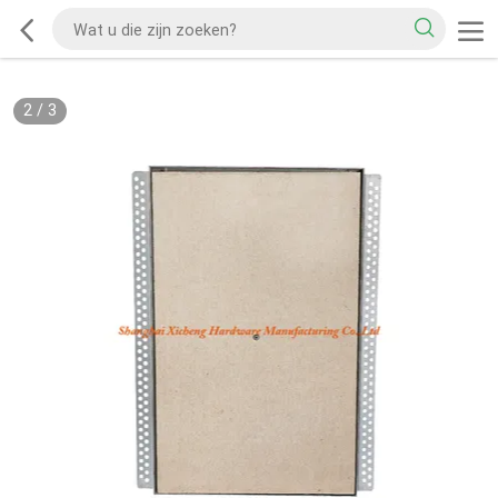
2
/
3