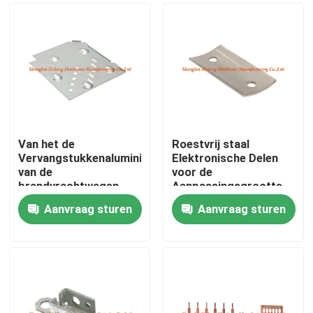
Van het de
Roestvrij staal
Vervangstukkenaluminium
Elektronische Delen
van de
voor de
brandvrachtwagen
Aanpassingsgrootte
Elektronische
van de
Aanvraag sturen
Aanvraag sturen
Beschikbare de Plaat
Brandvrachtwagen
Huis
Materiële OEM
Producten
Ongeveer ons