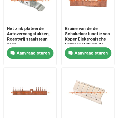
Fabrieksreis
Het zink plateerde
Bruine van de de
Kwaliteitscontrole
Autovervangstukken,
Schakelaarfunctie van
Roestvrij staalsteun
Koper Elektronische
voor
Vervangstukken de
Contacteer ons
Brandvrachtwagen
Douanegrootte
Aanvraag sturen
Aanvraag sturen
Verzoek om een Citaat
Het Comité van de aluminiumtoegang
Het Comité van de staaltoegang
Drywall toebehoren