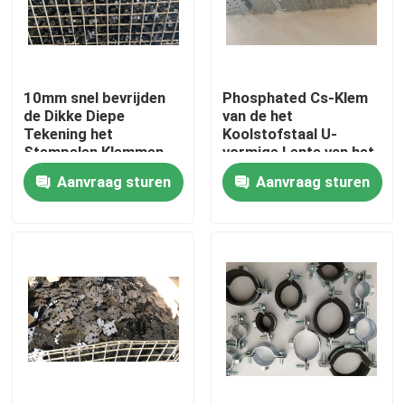
Fabrieksreis
10mm snel bevrijden
Phosphated Cs-Klem
Kwaliteitscontrole
de Dikke Diepe
van de het
Tekening het
Koolstofstaal U-
Stempelen Klemmen
vormige Lente van het
Contacteer ons
van de Metaallente
Metaalponsen
Aanvraag sturen
Aanvraag sturen
Verzoek om een Citaat
Het Comité van de aluminiumtoegang
Het Comité van de staaltoegang
Drywall toebehoren