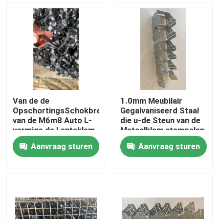
Van de de
1.0mm Meubilair
OpschortingsSchokbreker
Gegalvaniseerd Staal
van de M6m8 Auto L-
die u-de Steun van de
vormige de Lenteklem
Metaalklem stempelen
Aanvraag sturen
Aanvraag sturen
Huis
Producten
Ongeveer ons