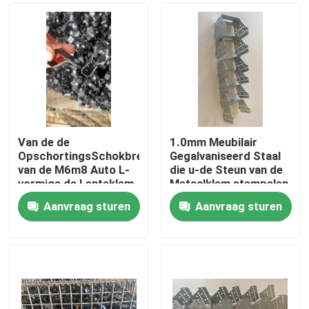
Van de de
1.0mm Meubilair
OpschortingsSchokbreker
Gegalvaniseerd Staal
van de M6m8 Auto L-
die u-de Steun van de
vormige de Lenteklem
Metaalklem stempelen
Aanvraag sturen
Aanvraag sturen
Huis
Producten
Ongeveer ons