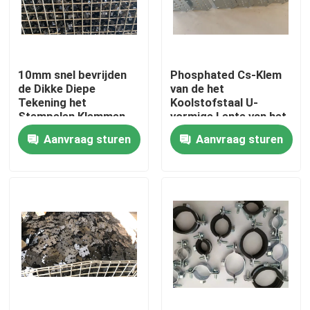
Fabrieksreis
10mm snel bevrijden
Phosphated Cs-Klem
Kwaliteitscontrole
de Dikke Diepe
van de het
Tekening het
Koolstofstaal U-
Stempelen Klemmen
vormige Lente van het
Contacteer ons
van de Metaallente
Metaalponsen
Aanvraag sturen
Aanvraag sturen
Verzoek om een Citaat
Het Comité van de aluminiumtoegang
Het Comité van de staaltoegang
Drywall toebehoren