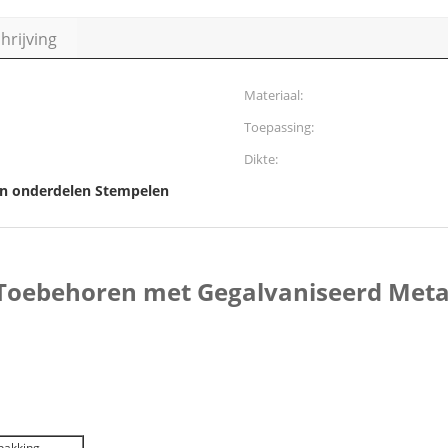
rijving
Materiaal:
Toepassing:
Dikte:
n onderdelen Stempelen
Toebehoren met Gegalvaniseerd Meta
pakking