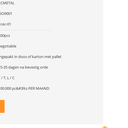
XCMETAL
ISO9001
Xcec-01
200pcs
negotiable
ngepakt in doos of karton met pallet
25-35 dagen na bevestig orde
 / T, L / C
100.000 pc&#39;s PER MAAND