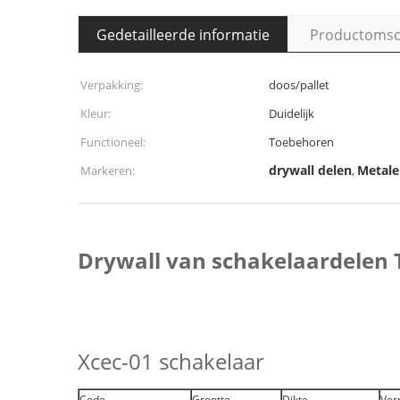
Gedetailleerde informatie
Productomsch
Verpakking:
doos/pallet
Kleur:
Duidelijk
Functioneel:
Toebehoren
drywall delen
Metale
Markeren:
,
Drywall van schakelaardelen 
Xcec-01 schakelaar
Code
Grootte
Dikte
Ver