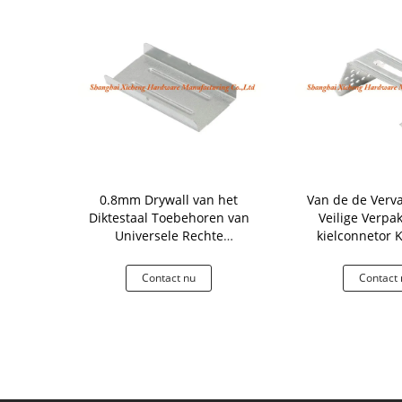
drywall
0.8mm Drywall van het
Van de de Verv
eplateerde
Diktestaal Toebehoren van
Veilige Verpa
 Bouw het
Universele Rechte
kielconnetor K
tukken
Gezamenlijke
Kanaal Gezamen
rde Staal
Profielschakelaar
 nu
Contact nu
Contact 