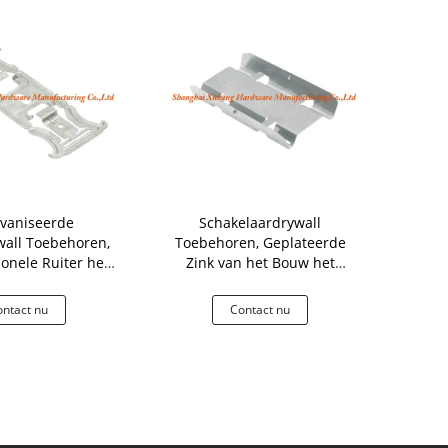
vaniseerde
Schakelaardrywall
0.8mm Dr
all Toebehoren,
Toebehoren, Geplateerde
Diktestaal
ionele Ruiter het
Zink van het Bouw het
Univer
elen Delen
Vervangstukken
Geza
Gegalvaniseerde Staal
Profie
ntact nu
Contact nu
Co