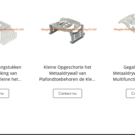
angstukken
Kleine Opgeschorte het
Gegal
kking van
Metaaldrywall van
Metaaldryw
leine het
Plafondtoebehoren de Klem
Multifunct
lijke Delen
Regelbare Steun van U
Stemp
nu
Contact nu
Co