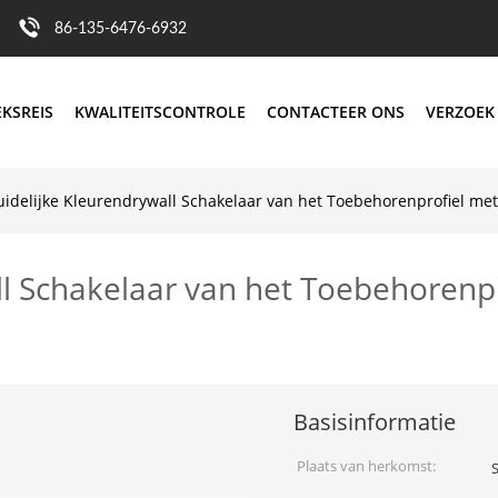
86-135-6476-6932
EKSREIS
KWALITEITSCONTROLE
CONTACTEER ONS
VERZOEK
uidelijke Kleurendrywall Schakelaar van het Toebehorenprofiel me
ll Schakelaar van het Toebehorenp
Basisinformatie
Plaats van herkomst: