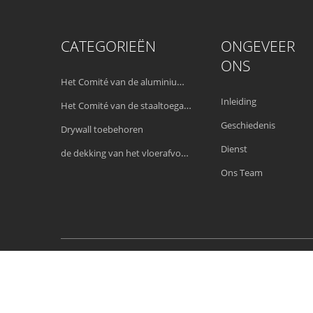
CATEGORIEËN
ONGEVEER
ONS
Het Comité van de aluminiumtoegang
Inleiding
Het Comité van de staaltoegang
Geschiedenis
Drywall toebehoren
Dienst
de dekking van het vloerafvoerkanaal
Ons Team
China Goed Kwaliteit Het Comité van de 