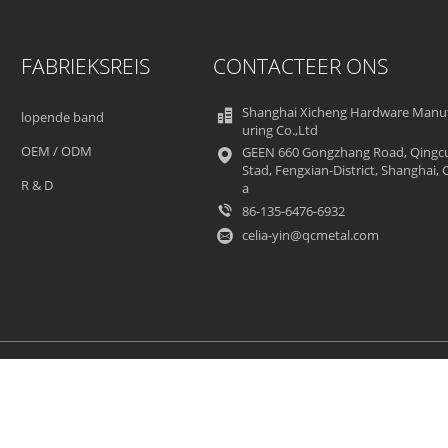
FABRIEKSREIS
CONTACTEER ONS
Shanghai Xicheng Hardware Manu
lopende band
uring Co.,Ltd
OEM / ODM
GEEN 660 Gongzhang Road, Qingc
Stad, Fengxian-District, Shanghai, 
R & D
a
86-135-6476-6932
celia-yin@qcmetal.com
Sitemap
Privacybeleid
Mobiele site
aluminiumtoegang Leverancier. © 2018 - 2026 Shanghai Xicheng Hardware Man