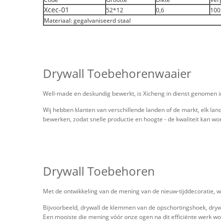
Xcec-01
52*12
0,6
100
Materiaal: gegalvaniseerd staal
Drywall Toebehorenwaaier
Well-made en deskundig bewerkt, is Xicheng in dienst genomen i
Wij hebben klanten van verschillende landen of de markt, elk lan
bewerken, zodat snelle productie en hoogte - de kwaliteit kan wo
Drywall Toebehoren
Met de ontwikkeling van de mening van de nieuw-tijddecoratie, w
Bijvoorbeeld, drywall de klemmen van de opschortingshoek, drywal
Een mooiste die mening vóór onze ogen na dit efficiënte werk wor