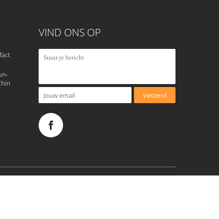
VIND ONS OP
fact
un-
Chin
Verzend
ufacturing Co.,Ltd. All Rights Reserved.