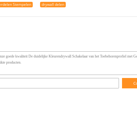
erdelen Stempelen
drywall delen
C