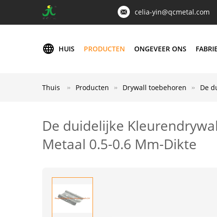
celia-yin@qcmetal.com
HUIS
PRODUCTEN
ONGEVEER ONS
FABRI
Thuis
Producten
Drywall toebehoren
De d
De duidelijke Kleurendrywa
Metaal 0.5-0.6 Mm-Dikte