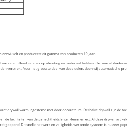
n ontwikkelt en produceert dit gamma van producten 10 jaar.
d kan verschillend verzoek op afmeting en materiaal hebben. Om aan al klantenve
rden verstrekt. Voor het grootste deel van deze delen, doen wij automatische pro
ordt drywall warm ingestemd met door decorateurs. Derhalve drywall zijn de toe
l de faciliteiten van de gehechtheidslente, klemmen ect. Al deze drywall artike
dt geopend! Dit snelle het werk en veiligheids werkende systeem is nu zeer popu