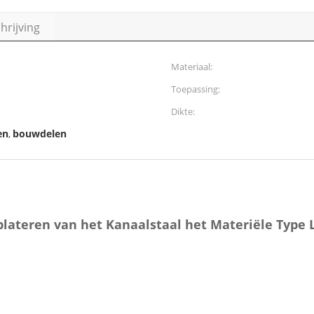
rijving
Materiaal:
Toepassing:
Dikte:
en
bouwdelen
,
lplateren van het Kanaalstaal het Materiële Type 