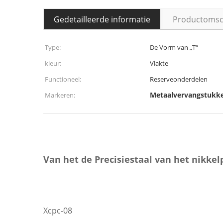
Gedetailleerde informatie
Productomsch
Type:
De Vorm van „T“
kleur:
Vlakte
Functioneel:
Reserveonderdelen
Metaalvervangstukk
Markeren:
Van het de Precisiestaal van het nikke
Xcpc-08