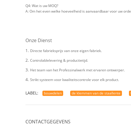
Q4: Wat is uw MOQ?
A: Om het even welke hoeveelheid is aanvaardbaar voor uw orde. 
Onze Dienst
1.
Directe fabrieksprijs van onze eigen fabriek.
2.
Controlablelevering & productietijd.
3.
Het team van het Professinalwerk met ervaren ontwerper.
4.
Strikt systeem voor kwaliteitscontrole voor elk product.
LABEL:
bouwdelen
de klemmen van de staallente
CONTACTGEGEVENS