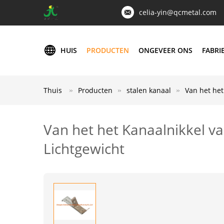
celia-yin@qcmetal.com
HUIS
PRODUCTEN
ONGEVEER ONS
FABRI
Thuis
Producten
stalen kanaal
Van het het
Van het het Kanaalnikkel va
Lichtgewicht