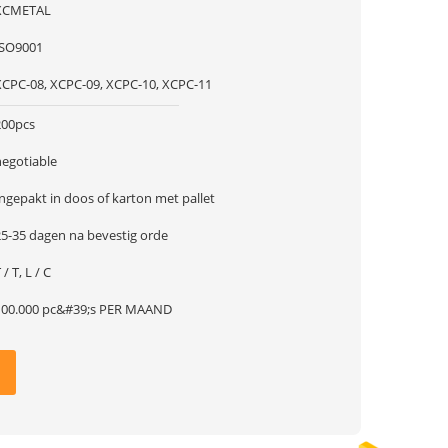
XCMETAL
ISO9001
XCPC-08, XCPC-09, XCPC-10, XCPC-11
200pcs
negotiable
ngepakt in doos of karton met pallet
25-35 dagen na bevestig orde
 / T, L / C
100.000 pc&#39;s PER MAAND