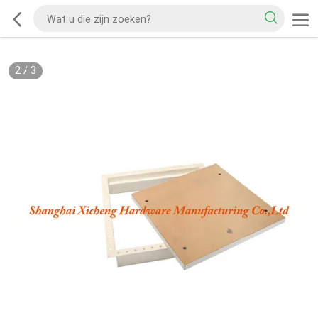
2
/
3