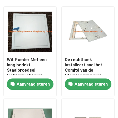
Wit Poeder Met een
De rechthoek
laag bedekt
installeert snel het
Staalbroedsel
Comité van de
Lichtgewicht met
Staaltoegang met
Plastic Bule-Sleutel
Zwaar Broedsel Vier
Huis
Aanvraag sturen
Aanvraag sturen
Haken
Producten
Ongeveer ons