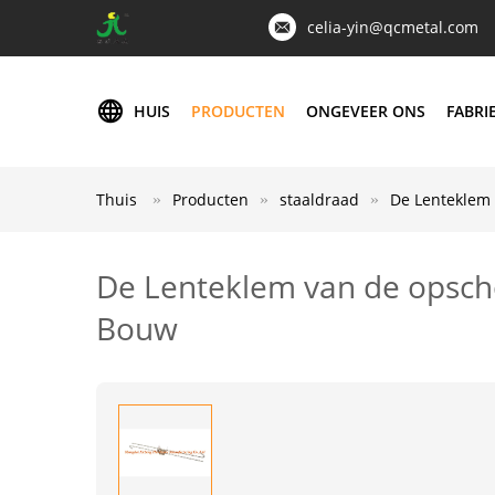
celia-yin@qcmetal.com
HUIS
PRODUCTEN
ONGEVEER ONS
FABRI
Thuis
Producten
staaldraad
De Lenteklem 
De Lenteklem van de opsch
Bouw