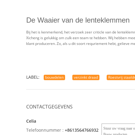
De Waaier van de lenteklemmen
Bij het is kenmerkend, het verzoek zeer criticle van de lentek
Xicheng is gelukkig om zulk een team te hebben. Wij hebben me
klant produceren. Zo, als u dit soort requriement hebt, gelieve m
LABEL:
bouwdelen
verzinkt draad
Roestvrij staald
CONTACTGEGEVENS
Celia
Telefoonnummer :
+8613564766932