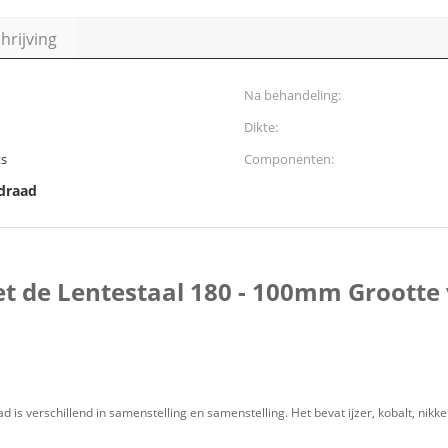
rijving
Na behandeling:
Dikte:
ts
Componenten:
 draad
t de Lentestaal 180 - 100mm Grootte
 is verschillend in samenstelling en samenstelling. Het bevat ijzer, kobalt, nikk