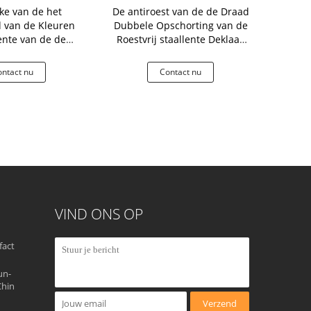
jke van de het
De antiroest van de de Draad
Vernikkelde
d van de Kleuren
Dubbele Opschorting van de
de Lentek
ente van de de
Roestvrij staallente Deklaag
Opscho
grootte het
van het de Staafnikkel
dtoepassing
ntact nu
Contact nu
Co
VIND ONS OP
fact
un-
Chin
Verzend