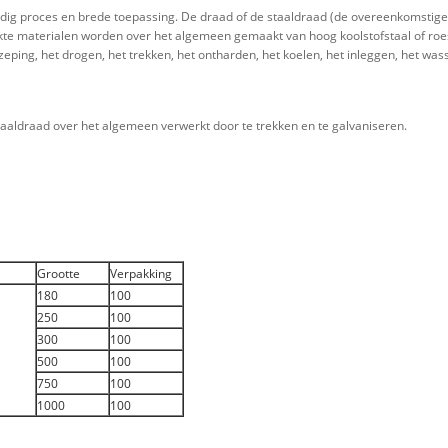
dig proces en brede toepassing. De draad of de staaldraad (de overeenkomstige
e materialen worden over het algemeen gemaakt van hoog koolstofstaal of roestv
ing, het drogen, het trekken, het ontharden, het koelen, het inleggen, het wasse
aldraad over het algemeen verwerkt door te trekken en te galvaniseren.
Grootte
Verpakking
180
100
250
100
300
100
500
100
750
100
1000
100