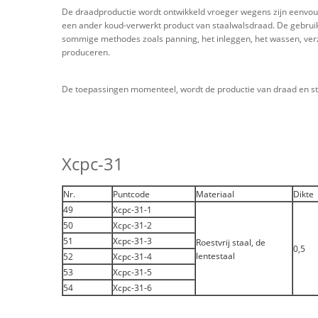
De draadproductie wordt ontwikkeld vroeger wegens zijn eenvou
een ander koud-verwerkt product van staalwalsdraad. De gebruikt
sommige methodes zoals panning, het inleggen, het wassen, verzep
produceren.
De toepassingen momenteel, wordt de productie van draad en sta
Xcpc-31
Nr.
Puntcode
Materiaal
Dikte
49
Xcpc-31-1
50
Xcpc-31-2
51
Xcpc-31-3
Roestvrij staal, de
0,5
lentestaal
52
Xcpc-31-4
53
Xcpc-31-5
54
Xcpc-31-6