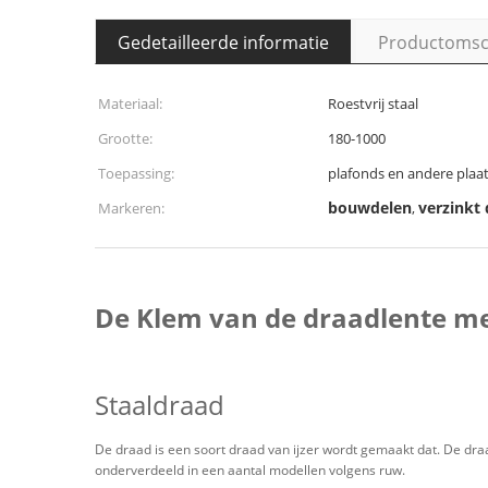
Gedetailleerde informatie
Productomsch
Materiaal:
Roestvrij staal
Grootte:
180-1000
Toepassing:
plafonds en andere plaa
bouwdelen
verzinkt
Markeren:
,
De Klem van de draadlente me
Staaldraad
De draad is een soort draad van ijzer wordt gemaakt dat. De draad
onderverdeeld in een aantal modellen volgens ruw.