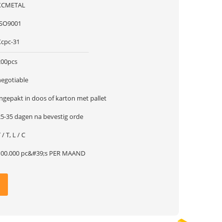
XCMETAL
ISO9001
Xcpc-31
200pcs
negotiable
ngepakt in doos of karton met pallet
25-35 dagen na bevestig orde
 / T, L / C
100.000 pc&#39;s PER MAAND