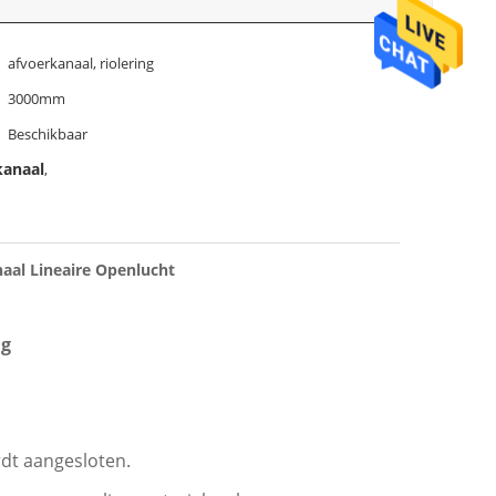
afvoerkanaal, riolering
3000mm
Beschikbaar
kanaal
,
aal Lineaire Openlucht
ng
rdt aangesloten.