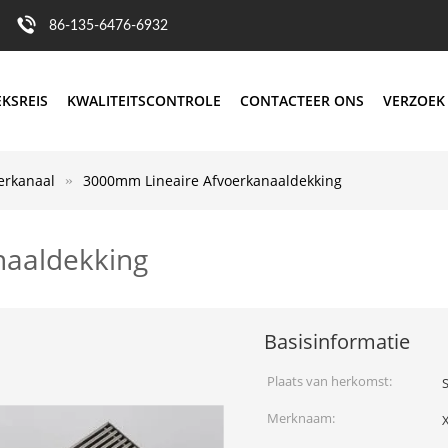
86-135-6476-6932
EKSREIS
KWALITEITSCONTROLE
CONTACTEER ONS
VERZOEK
erkanaal
3000mm Lineaire Afvoerkanaaldekking
naaldekking
Basisinformatie
Plaats van herkomst:
Merknaam: