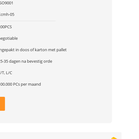
ISO9001
Xcmh-05
200PCS
negotiable
ngepakt in doos of karton met pallet
25-35 dagen na bevestig orde
/T, L/C
100.000 PCs per maand