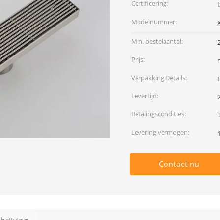
Certificering:
Modelnummer:
Min. bestelaantal:
Prijs:
Verpakking Details:
I
Levertijd:
Betalingscondities:
T
Levering vermogen:
Contact nu