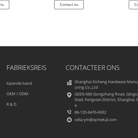
Roostergrill
we
nu
Contact nu
Co
FABRIEKSREIS
CONTACTEER ONS
Shanghai Xicheng Hardware Manu
lopende band
uring Co.,Ltd
OEM / ODM
GEEN 660 Gongzhang Road, Qingc
Stad, Fengxian-District, Shanghai, 
R & D
a
86-135-6476-6932
celia-yin@qcmetal.com