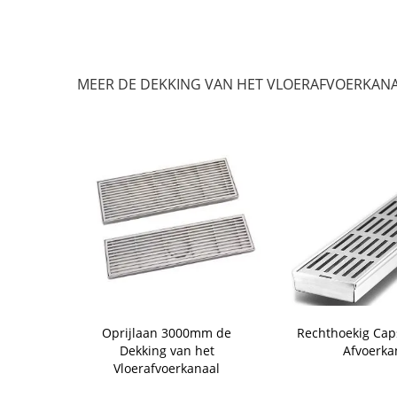
MEER DE DEKKING VAN HET VLOERAFVOERKAN
 Anti van het
Oprijlaan 3000mm de
Rechthoekig Caps
naal van het
Dekking van het
Afvoerka
Zeefdekking
Vloerafvoerkanaal
ering