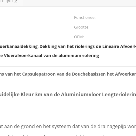
rijving
Functioneel:
Grootte:
OEM:
voerkanaaldekking
Dekking van het riolerings de Lineaire Afvoer
,
e Vloerafvoerkanaal van de aluminiumriolering
ns van het Capsulepatroon van de Douchebasissen het Afvoerkan
idelijke Kleur 3m van de Aluminiumvloer Lengterioleri
at aan de grond en het systeem dat van de drainagepijp wo