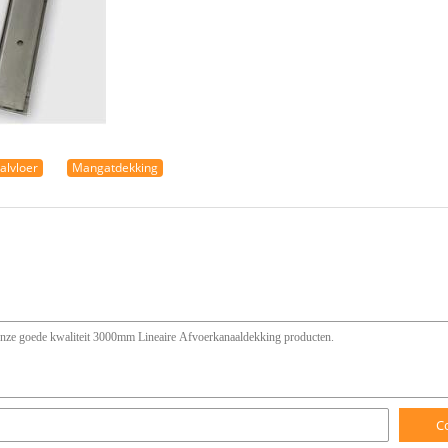
alvloer
Mangatdekking
C