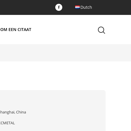
Dutch
 OM EEN CITAAT
Shanghai, China
XCMETAL