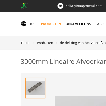
celia-yin@qcmetal.com
HUIS
PRODUCTEN
ONGEVEER ONS
FABRI
Thuis
Producten
de dekking van het vloerafvo
3000mm Lineaire Afvoerka