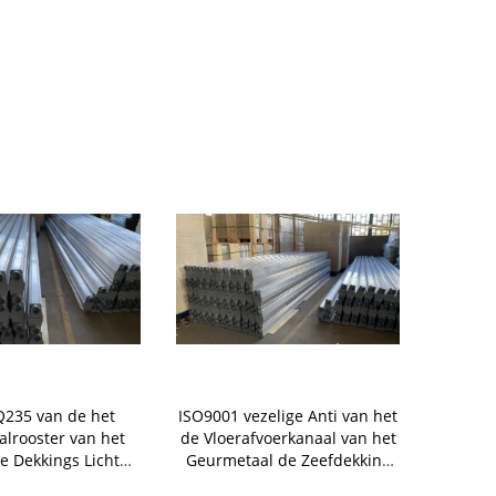
235 van de het
ISO9001 vezelige Anti van het
Oprijla
alrooster van het
de Vloerafvoerkanaal van het
Dekki
de Dekkings Lichte
Geurmetaal de Zeefdekking
Vloera
uur Met hoge
voor Riolering