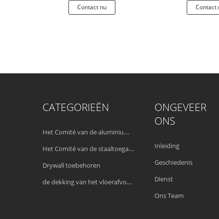
 nu
Contact nu
Contact 
CATEGORIEËN
ONGEVEER
ONS
Het Comité van de aluminiumtoegang
Inleiding
Het Comité van de staaltoegang
Geschiedenis
Drywall toebehoren
Dienst
de dekking van het vloerafvoerkanaal
Ons Team