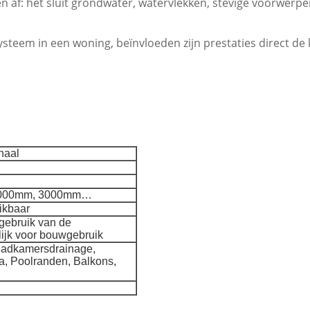
n af: het sluit grondwater, watervlekken, stevige voorwerpe
teem in een woning, beïnvloeden zijn prestaties direct de k
naal
2000mm, 3000mm…
ikbaar
egebruik van de
ijk voor bouwgebruik
Badkamersdrainage,
ra, Poolranden, Balkons,