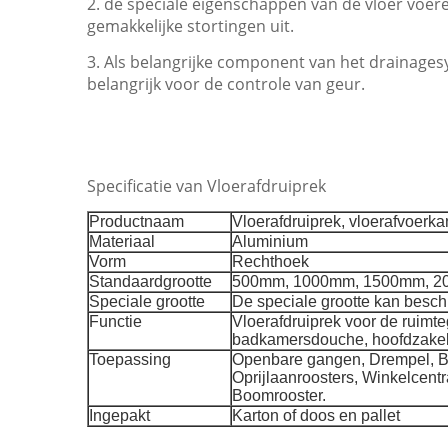
2. de speciale eigenschappen van de vloer voere
gemakkelijke stortingen uit.
3. Als belangrijke component van het drainagesys
belangrijk voor de controle van geur.
Specificatie van Vloerafdruiprek
Productnaam
Vloerafdruiprek, vloerafvoerka
Materiaal
Aluminium
Vorm
Rechthoek
Standaardgrootte
500mm, 1000mm, 1500mm, 
Speciale grootte
De speciale grootte kan besch
Functie
Vloerafdruiprek voor de ruimt
badkamersdouche, hoofdzakel
Toepassing
Openbare gangen, Drempel, 
Oprijlaanroosters, Winkelcent
Boomrooster.
Ingepakt
Karton of doos en pallet