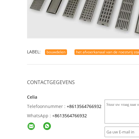
LABEL:
bouwdelen
het afvoerkanaal van de roestvrij sta
CONTACTGEGEVENS
Celia
Telefoonnummer :
+8613564766932
WhatsApp :
+
8613564766932