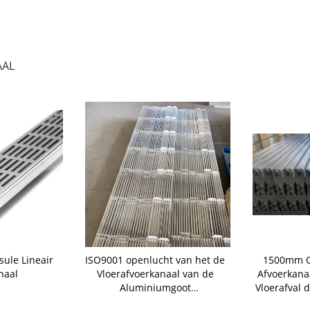
AAL
ule Lineair
ISO9001 openlucht van het de
1500mm Q
naal
Vloerafvoerkanaal van de
Afvoerkana
Aluminiumgoot
Vloerafval 
Corrosiebestendige de
Struct