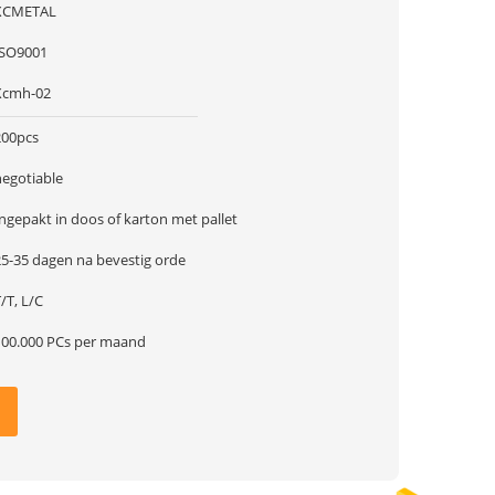
XCMETAL
ISO9001
Xcmh-02
200pcs
negotiable
ngepakt in doos of karton met pallet
25-35 dagen na bevestig orde
/T, L/C
100.000 PCs per maand