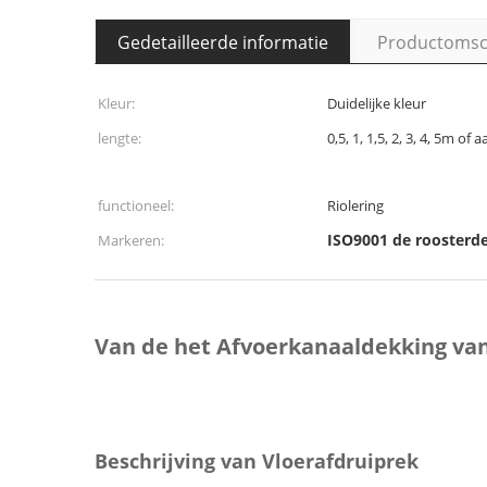
Gedetailleerde informatie
Productomsch
Kleur:
Duidelijke kleur
lengte:
0,5, 1, 1,5, 2, 3, 4, 5m of
functioneel:
Riolering
ISO9001 de roosterde
Markeren:
Van de het Afvoerkanaaldekking va
Beschrijving van Vloerafdruiprek