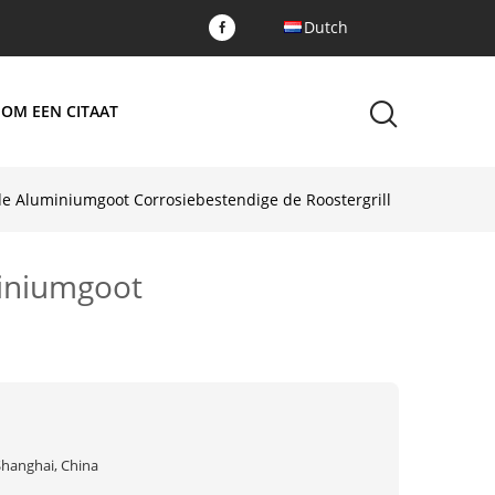
Dutch
 OM EEN CITAAT
de Aluminiumgoot Corrosiebestendige de Roostergrill
miniumgoot
Shanghai, China