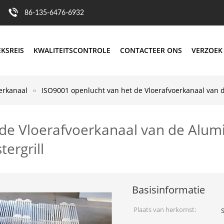
86-135-6476-6932
EKSREIS
KWALITEITSCONTROLE
CONTACTEER ONS
VERZOEK
erkanaal
ISO9001 openlucht van het de Vloerafvoerkanaal van 
 de Vloerafvoerkanaal van de Alu
ergrill
Basisinformatie
Plaats van herkomst: