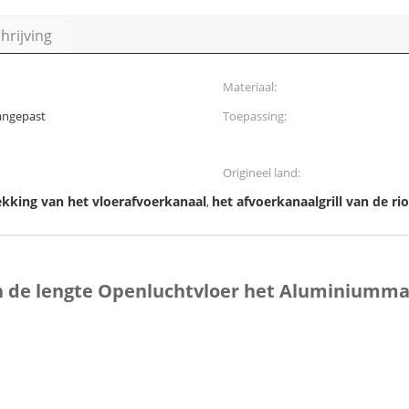
rijving
Materiaal:
 aangepast
Toepassing:
Origineel land:
kking van het vloerafvoerkanaal
het afvoerkanaalgrill van de rio
,
n de lengte Openluchtvloer het Aluminiumma