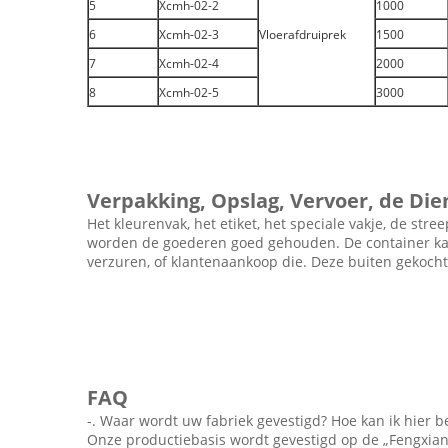
5
Xcmh-02-2
1000
6
Xcmh-02-3
Vloerafdruiprek
1500
7
Xcmh-02-4
2000
8
Xcmh-02-5
3000
Verpakking, Opslag, Vervoer, de Die
Het kleurenvak, het etiket, het speciale vakje, de st
worden de goederen goed gehouden. De container kan 
verzuren, of klantenaankoop die. Deze buiten gekoch
FAQ
-. Waar wordt uw fabriek gevestigd? Hoe kan ik hier 
Onze productiebasis wordt gevestigd op de „Fengxian-