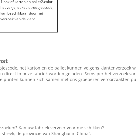
1.box of karton en pallet2.color
het vakje, etiket, streepjescode,
kan beschikbaar door het
verzoek van de klant.
nst
reepjescode, het karton en de pallet kunnen volgens klantenverzoek 
direct in onze fabriek worden geladen. Soms per het verzoek van
te punten kunnen zich samen met ons groeperen veroorzaakten pun
bezoeken? Kan uw fabriek vervoer voor me schikken?
streek, de provincie van Shanghai in China“.