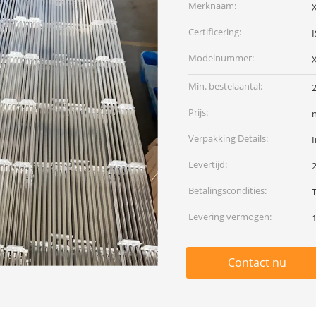
Merknaam:
Certificering:
Modelnummer:
Min. bestelaantal:
Prijs:
Verpakking Details:
I
Levertijd:
Betalingscondities:
T
Levering vermogen:
Contact nu