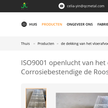
celia-yin@qcmetal.com
HUIS
PRODUCTEN
ONGEVEER ONS
FABRI
Thuis
Producten
de dekking van het vloerafvo
ISO9001 openlucht van het
Corrosiebestendige de Roost