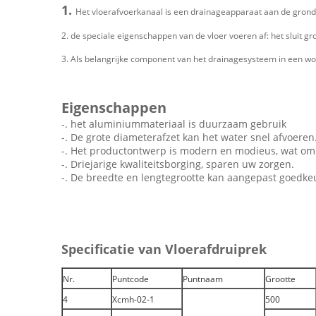
1.
Het vloerafvoerkanaal is een drainageapparaat aan de grond
2. de speciale eigenschappen van de vloer voeren af: het sluit g
3. Als belangrijke component van het drainagesysteem in een wonin
Eigenschappen
-. het aluminiummateriaal is duurzaam gebruik
-. De grote diameterafzet kan het water snel afvoeren
-. Het productontwerp is modern en modieus, wat om 
-. Driejarige kwaliteitsborging, sparen uw zorgen.
-. De breedte en lengtegrootte kan aangepast goedke
Specificatie van Vloerafdruiprek
Nr.
Puntcode
Puntnaam
Grootte
4
Xcmh-02-1
500