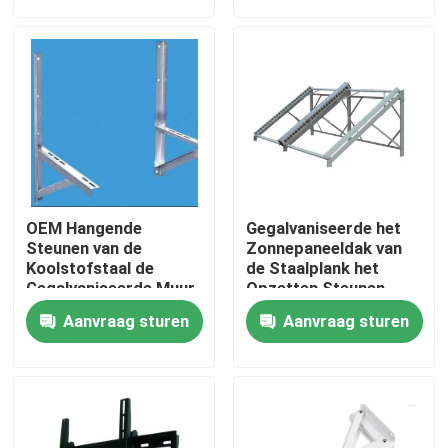
Fabrieksreis
Kwaliteitscontrole
Contacteer ons
OEM Hangende
Gegalvaniseerde het
Verzoek om een Citaat
Steunen van de
Zonnepaneeldak van
Koolstofstaal de
de Staalplank het
Gegalvaniseerde Muur
Opzetten Steunen
Het Comité van de aluminiumtoegang
Aanvraag sturen
Aanvraag sturen
Het Comité van de staaltoegang
Drywall toebehoren