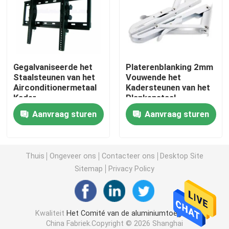
de dekking van het vloerafvoerkanaal
Staalbroedsel
Gegalvaniseerde het
Platerenblanking 2mm
Staalsteunen van het
Vouwende het
Airconditionermetaal
Kadersteunen van het
Pvc-Toegangscomité
Kader
Plankenstaal
Aanvraag sturen
Aanvraag sturen
Metalen onderdelen Stempelen
De Klem van de de lenteklem
Thuis
Ongeveer ons
Contacteer ons
Desktop Site
Sitemap
Privacy Policy
stalen kanaal
Kwaliteit
Het Comité van de aluminiumtoegang
staaldraad
China Fabriek.Copyright © 2026 Shanghai