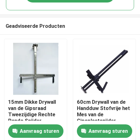
Geadviseerde Producten
Huis
15mm Dikke Drywall
60cm Drywall van de
van de Gipsraad
Handduw Stofvrije het
Tweezijdige Rechte
Mes van de
Producten
Randc Snijder
Gipsplaatsnijder
Aanvraag sturen
Aanvraag sturen
Ongeveer ons