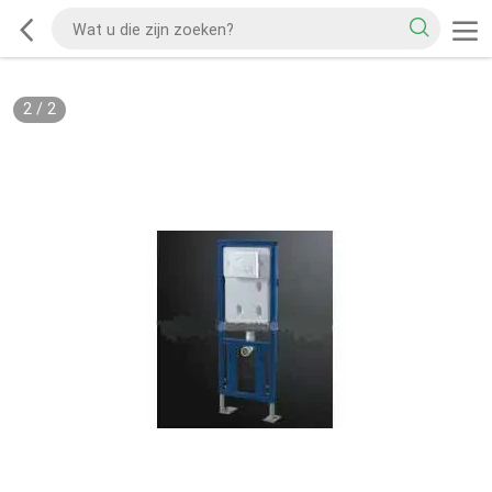
2
/
2