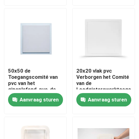
Fabrieksreis
Kwaliteitscontrole
Contacteer ons
50x50 de
20x20 vlak pvc
Verzoek om een Citaat
Toegangscomité van
Verborgen het Comité
pvc van het
van de
gipsplafond, pvc-de
Loodgieterswerktoegang
deur van de plafondval
gestalte gegeven
Het Comité van de aluminiumtoegang
Aanvraag sturen
Aanvraag sturen
vierkant
Het Comité van de staaltoegang
Drywall toebehoren