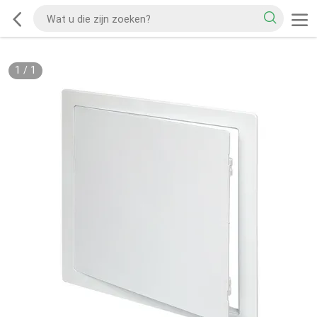
1
/
1