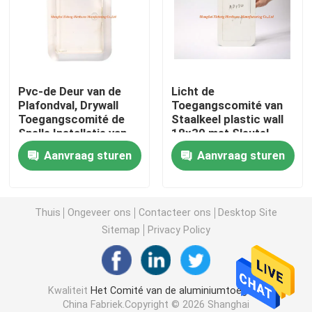
de dekking van het vloerafvoerkanaal
Staalbroedsel
Pvc-de Deur van de
Licht de
Plafondval, Drywall
Toegangscomité van
Toegangscomité de
Staalkeel plastic wall
Pvc-Toegangscomité
Snelle Installatie van
18x30 met Sleutel
Menards voor
Aanvraag sturen
Aanvraag sturen
Huisveiligheid
Metalen onderdelen Stempelen
De Klem van de de lenteklem
Thuis
Ongeveer ons
Contacteer ons
Desktop Site
Sitemap
Privacy Policy
stalen kanaal
Kwaliteit
Het Comité van de aluminiumtoegang
staaldraad
China Fabriek.Copyright © 2026 Shanghai