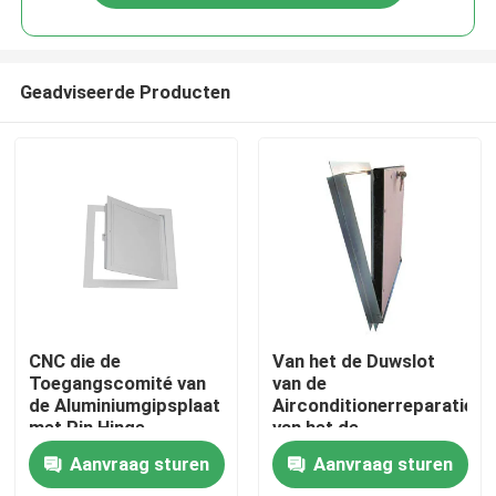
Geadviseerde Producten
Huis
CNC die de
Van het de Duwslot
Toegangscomité van
van de
de Aluminiumgipsplaat
Airconditionerreparatie
Producten
met Pin Hinge
van het de
machinaal bewerken
Valdeuraluminium de
Aanvraag sturen
Aanvraag sturen
Toegangscomité
Ongeveer ons