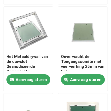
Fabrieksreis
Kwaliteitscontrole
Contacteer ons
Het Metaaldrywall van
Onverwacht de
Verzoek om een Citaat
de duwslot
Toegangscomité met
Geanodiseerde
veerwerking 25mm van
Oppervlakte
het
Toegangsdeur voor
Slotloodgieterswerk
Het Comité van de aluminiumtoegang
Aanvraag sturen
Aanvraag sturen
Inspectie
Dikte
Het Comité van de staaltoegang
Drywall toebehoren