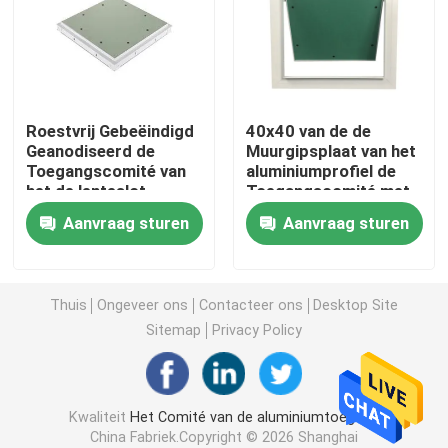
de dekking van het vloerafvoerkanaal
Staalbroedsel
Roestvrij Gebeëindigd
40x40 van de de
Geanodiseerd de
Muurgipsplaat van het
Toegangscomité van
aluminiumprofiel de
Pvc-Toegangscomité
het de lenteslot
Toegangscomité met
Pin Hinge
Aanvraag sturen
Aanvraag sturen
Metalen onderdelen Stempelen
De Klem van de de lenteklem
Thuis
Ongeveer ons
Contacteer ons
Desktop Site
Sitemap
Privacy Policy
stalen kanaal
Kwaliteit
Het Comité van de aluminiumtoegang
staaldraad
China Fabriek.Copyright © 2026 Shanghai