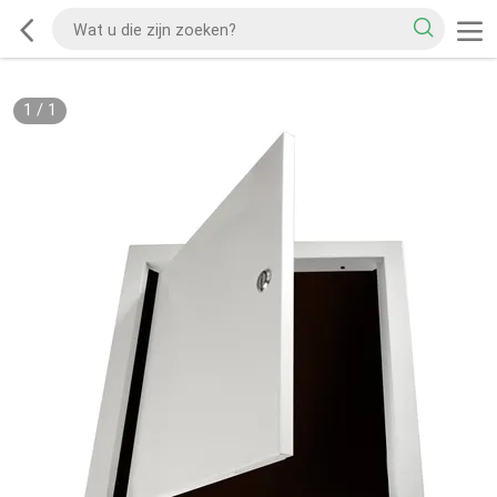
1
/
1