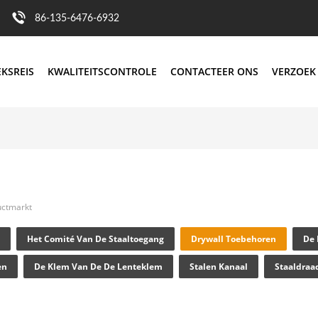
86-135-6476-6932
EKSREIS
KWALITEITSCONTROLE
CONTACTEER ONS
VERZOEK
uctmarkt
Het Comité Van De Staaltoegang
Drywall Toebehoren
De 
en
De Klem Van De De Lenteklem
Stalen Kanaal
Staaldraa