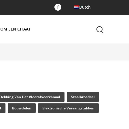
Dutch
 OM EEN CITAAT
Dekking Van Het Vloerafvoerkanaal
Staalbroedsel
d
Bouwdelen
Elektronische Vervangstukken