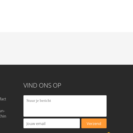
VIND ONS OP
fact
un-
Chin
Verzend