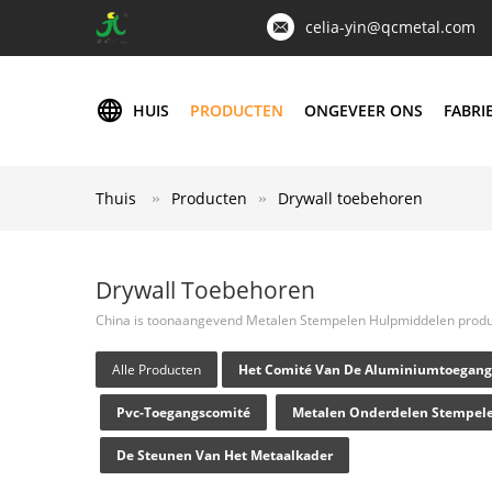
celia-yin@qcmetal.com
HUIS
PRODUCTEN
ONGEVEER ONS
FABRI
Thuis
Producten
Drywall toebehoren
Drywall Toebehoren
China is toonaangevend Metalen Stempelen Hulpmiddelen prod
Alle Producten
Het Comité Van De Aluminiumtoegang
Pvc-Toegangscomité
Metalen Onderdelen Stempel
De Steunen Van Het Metaalkader