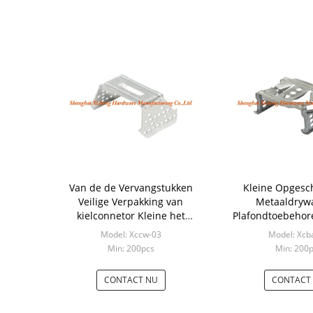
Van de de Vervangstukken
Kleine Opgesc
Veilige Verpakking van
Metaaldrywa
kielconnetor Kleine het
Plafondtoebehor
Kanaal Gezamenlijke Delen
Regelbare Ste
Model: Xccw-03
Model: Xcb
Min: 200pcs
Min: 200
CONTACT NU
CONTACT