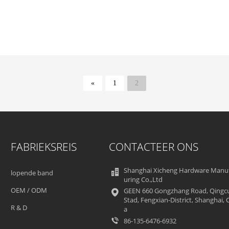
«
1
2
FABRIEKSREIS
CONTACTEER ONS
Shanghai Xicheng Hardware Manu
lopende band
uring Co.,Ltd
OEM / ODM
GEEN 660 Gongzhang Road, Qingc
Stad, Fengxian-District, Shanghai, 
R & D
a
86-135-6476-6932