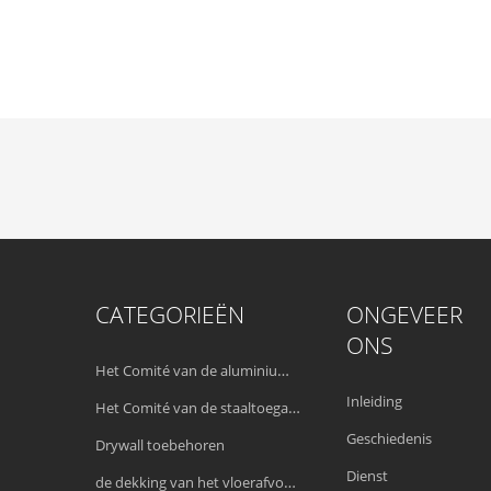
CATEGORIEËN
ONGEVEER
ONS
Het Comité van de aluminiumtoegang
Inleiding
Het Comité van de staaltoegang
Geschiedenis
Drywall toebehoren
Dienst
de dekking van het vloerafvoerkanaal