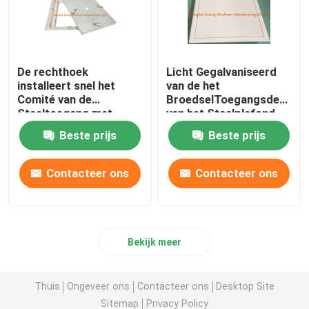
De rechthoek
Licht Gegalvaniseerd
installeert snel het
van de het
Comité van de
BroedselToegangsdeur
Staaltoegang met
van het Staalplafond
Zwaar Broedsel Vier
Gelijk Kader xc-aps-
Beste prijs
Beste prijs
Haken
010
Contacteer ons
Contacteer ons
Bekijk meer
Thuis
Ongeveer ons
Contacteer ons
Desktop Site
Sitemap
Privacy Policy