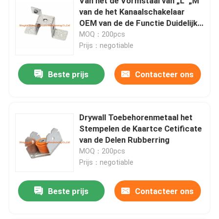
Van het de Vormstaal van „L“ „M“
van de het Kanaalschakelaar
OEM van de de Functie Duidelijke
Kleur
MOQ：200pcs
Prijs：negotiable
Beste prijs
Contacteer ons
Drywall Toebehorenmetaal het
Stempelen de Kaartce Cetificate
van de Delen Rubberring
MOQ：200pcs
Prijs：negotiable
Beste prijs
Contacteer ons