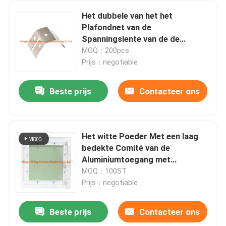
Het dubbele van het het
Plafondnet van de
Spanningslente van de de
Componentenlente van de het
MOQ：200pcs
Staalklem Zwarte Phosphated
Prijs：negotiable
Geplateerde Zink
Beste prijs
Contacteer ons
Het witte Poeder Met een laag
bedekte Comité van de
Aluminiumtoegang met
Facultatieve het Koordhaken van
MOQ：100ST
het Aluminiumkader voor
Prijs：negotiable
Plafonds en Muur
Beste prijs
Contacteer ons