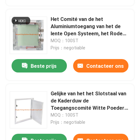
Het Comité van de het
Aluminiumtoegang van het de
lente Open Systeem, het Rode
Haakdrywall Comité van de
MOQ：100ST
Plafondtoegang
Prijs：negotiable
Beste prijs
Contacteer ons
Gelijke van het het Slotstaal van
Huis
de Kaderduw de
Toegangscomité Witte Poeder
Met een laag bedekte Schaduw
MOQ：100ST
Producten
Gap
Prijs：negotiable
Ongeveer ons