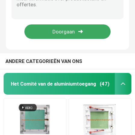
Kan het Multishape Universele Opschorting Gegalvaniseerde Staal 0.5mm Grootte van het Dikteverschil Avbailable
Zilveren Kleuren Universele Steun met 0.8mm het Materiaal van het Diktestaal
de dekking van het vloerafvoerkanaal
Gegalvaniseerd Bladmetaal plotseling - in werking gestelde het Stempelen Universele Rechte Verbinding
Muren en Plafondsdrywall Toebehoren Gegalvaniseerde Staalschakelaar
Staalbroedsel
Regelbare Drywall Metaal het Stempelen Delen Gegalvaniseerde Staalsteun
Pvc-Toegangscomité
ANDERE CATEGORIEËN VAN ONS
Metalen onderdelen Stempelen
Het Comité van de aluminiumtoegang
(47)
De Klem van de de lenteklem
stalen kanaal
staaldraad