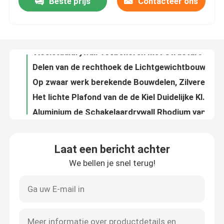
Beste prijs
Contacteer ons
Vloeistaaldrywall Toebehoren met Structureel Staaloem Steun
Delen van de rechthoek de Lichtgewichtbouw met Gegalvaniseerd Metaalstaal
Fabrieksreis
Op zwaar werk berekende Bouwdelen, Zilveren Kleurenmetaal het Stempelen Delen
Het lichte Plafond van de de Kiel Duidelijke Kleur van het Gewichtenstaal en Muurtoepassing
Kwaliteitscontrole
Aluminium de Schakelaardrywall Rhodium van het Plateren „L“ „M“ Plafond Toebehoren
Duidelijk het Nikkelplateren van Kleuren Verticaal Blind Klemmen voor de Ingepaste Bar van M6/M8-
Contacteer ons
Gegalvaniseerde Staalmetaal het Stempelen Delen, de Klemmen van de het Staallente van het Zinkplateren
Galvanisch het Metaal van de Corrosiepreventie het Stempelen Materieel de Palletpakket van het Delenstaal
OEM Delen van de Precisiebouw, Gegalvaniseerde Staal het Stempelen Delen
Verzoek om een Citaat
120×60 mm-Duidelijk de Kleurenmuur van de Staal Universeel Steun en Plafonddecor
Laat een bericht achter
Het multi Gegalvaniseerde Staal van de FunctiePlafondventilator Delen met Elk Zij 3 tot 6 Gaten
Het Comité van de aluminiumtoegang
We bellen je snel terug!
Precisiedrywall Hulpmiddelen Klem „U“ Type, van de de Lenteverbinding het Hangen Stukken
Hoogspanningdrywall Toebehoren voor Plafonds Rechte Gezamenlijke Schakelaar
Het Comité van de staaltoegang
Gegalvaniseerde Staaldrywall Toebehoren 0.8mm de Ondersteunende Functie van de Diktegrootte
Ce-van de Bouwdelen van het Certificaatstaal de Schakelaar rechtstreeks Verbinding
Drywall toebehoren