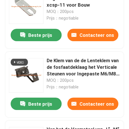
xcsp-11 voor Bouw
MOQ：200pcs
Prijs：negotiable
Beste prijs
Contacteer ons
De Klem van de de Lenteklem van
de fosfaatdeklaag het Verticale
Steunen voor Ingepaste M6/M8-
Bar
MOQ：200pcs
Prijs：negotiable
Beste prijs
Contacteer ons