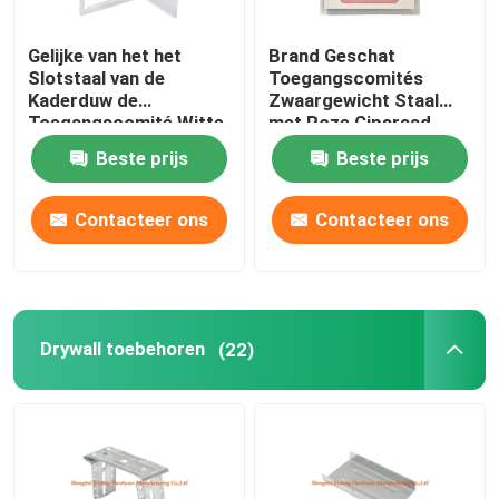
Gelijke van het het
Brand Geschat
Slotstaal van de
Toegangscomités
Kaderduw de
Zwaargewicht Staal
Toegangscomité Witte
met Roze Gipsraad
Poeder Met een laag
voor Drywall
Beste prijs
Beste prijs
bedekte Schaduw Gap
Contacteer ons
Contacteer ons
Drywall toebehoren
(22)