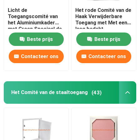
Licht de
Het rode Comité van de
bouwdelen
Toegangscomité van
Haak Verwijderbare
het Aluminiumkader
Toegang met Met een
met Groen Speciaal de
laag bedekt
elektronische vervangstukken
Duwslot van de
Verbindings Wit
Beste prijs
Beste prijs
Gipsplaat Laag Hoogte
Poeder
De Steunen van het metaalkader
Contacteer ons
Contacteer ons
Het Comité van de staaltoegang
(43)