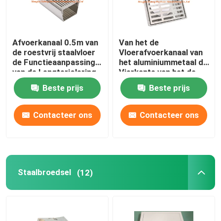
Afvoerkanaal 0.5m van
Van het de
de roestvrij staalvloer
Vloerafvoerkanaal van
de Functieaanpassing
het aluminiummetaal de
van de Lengteriolering
Vierkante van het de
keurt goed
Dekkingsiso9001
Beste prijs
Beste prijs
Certificaat Zeef van
het de Vloerafdruiprek
Contacteer ons
Contacteer ons
Staalbroedsel
(12)