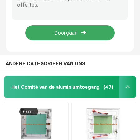
Kan het Multishape Universele Opschorting Gegalvaniseerde Staal 0.5mm Grootte van het Dikteverschil Avbailable
Zilveren Kleuren Universele Steun met 0.8mm het Materiaal van het Diktestaal
de dekking van het vloerafvoerkanaal
Gegalvaniseerd Bladmetaal plotseling - in werking gestelde het Stempelen Universele Rechte Verbinding
Muren en Plafondsdrywall Toebehoren Gegalvaniseerde Staalschakelaar
Staalbroedsel
Regelbare Drywall Metaal het Stempelen Delen Gegalvaniseerde Staalsteun
Pvc-Toegangscomité
ANDERE CATEGORIEËN VAN ONS
Metalen onderdelen Stempelen
Het Comité van de aluminiumtoegang
(47)
De Klem van de de lenteklem
stalen kanaal
staaldraad