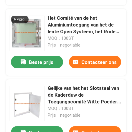
Het Comité van de het
Aluminiumtoegang van het de
lente Open Systeem, het Rode
Haakdrywall Comité van de
MOQ：100ST
Plafondtoegang
Prijs：negotiable
Beste prijs
Contacteer ons
Gelijke van het het Slotstaal van
Huis
de Kaderduw de
Toegangscomité Witte Poeder
Met een laag bedekte Schaduw
MOQ：100ST
Producten
Gap
Prijs：negotiable
Ongeveer ons