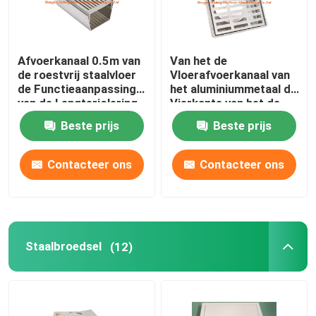
Afvoerkanaal 0.5m van
Van het de
de roestvrij staalvloer
Vloerafvoerkanaal van
de Functieaanpassing
het aluminiummetaal de
van de Lengteriolering
Vierkante van het de
keurt goed
Dekkingsiso9001
Beste prijs
Beste prijs
Certificaat Zeef van
het de Vloerafdruiprek
Contacteer ons
Contacteer ons
Staalbroedsel
(12)