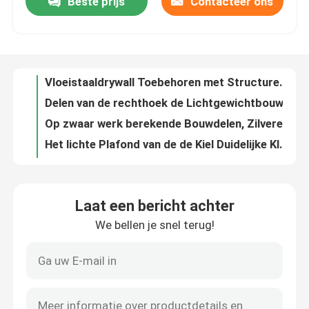
Beste prijs
Contacteer ons
Vloeistaaldrywall Toebehoren met Structureel Staaloem Steun
Delen van de rechthoek de Lichtgewichtbouw met Gegalvaniseerd Metaalstaal
Fabrieksreis
Op zwaar werk berekende Bouwdelen, Zilveren Kleurenmetaal het Stempelen Delen
Het lichte Plafond van de de Kiel Duidelijke Kleur van het Gewichtenstaal en Muurtoepassing
Kwaliteitscontrole
Aluminium de Schakelaardrywall Rhodium van het Plateren „L“ „M“ Plafond Toebehoren
Duidelijk het Nikkelplateren van Kleuren Verticaal Blind Klemmen voor de Ingepaste Bar van M6/M8-
Contacteer ons
Gegalvaniseerde Staalmetaal het Stempelen Delen, de Klemmen van de het Staallente van het Zinkplateren
Galvanisch het Metaal van de Corrosiepreventie het Stempelen Materieel de Palletpakket van het Delenstaal
OEM Delen van de Precisiebouw, Gegalvaniseerde Staal het Stempelen Delen
Verzoek om een Citaat
120×60 mm-Duidelijk de Kleurenmuur van de Staal Universeel Steun en Plafonddecor
Laat een bericht achter
Het multi Gegalvaniseerde Staal van de FunctiePlafondventilator Delen met Elk Zij 3 tot 6 Gaten
Het Comité van de aluminiumtoegang
We bellen je snel terug!
Precisiedrywall Hulpmiddelen Klem „U“ Type, van de de Lenteverbinding het Hangen Stukken
Hoogspanningdrywall Toebehoren voor Plafonds Rechte Gezamenlijke Schakelaar
Het Comité van de staaltoegang
Gegalvaniseerde Staaldrywall Toebehoren 0.8mm de Ondersteunende Functie van de Diktegrootte
Ce-van de Bouwdelen van het Certificaatstaal de Schakelaar rechtstreeks Verbinding
Drywall toebehoren