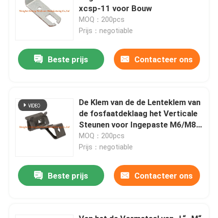
xcsp-11 voor Bouw
MOQ：200pcs
Prijs：negotiable
Beste prijs
Contacteer ons
De Klem van de de Lenteklem van
de fosfaatdeklaag het Verticale
Steunen voor Ingepaste M6/M8-
Bar
MOQ：200pcs
Prijs：negotiable
Beste prijs
Contacteer ons