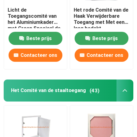
Licht de
Het rode Comité van de
bouwdelen
Toegangscomité van
Haak Verwijderbare
het Aluminiumkader
Toegang met Met een
met Groen Speciaal de
laag bedekt
elektronische vervangstukken
Duwslot van de
Verbindings Wit
Beste prijs
Beste prijs
Gipsplaat Laag Hoogte
Poeder
De Steunen van het metaalkader
Contacteer ons
Contacteer ons
Het Comité van de staaltoegang
(43)