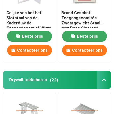
Gelijke van het het
Brand Geschat
Slotstaal van de
Toegangscomités
Kaderduw de
Zwaargewicht Staal
Toegangscomité Witte
met Roze Gipsraad
Poeder Met een laag
voor Drywall
Beste prijs
Beste prijs
bedekte Schaduw Gap
Contacteer ons
Contacteer ons
Drywall toebehoren
(22)