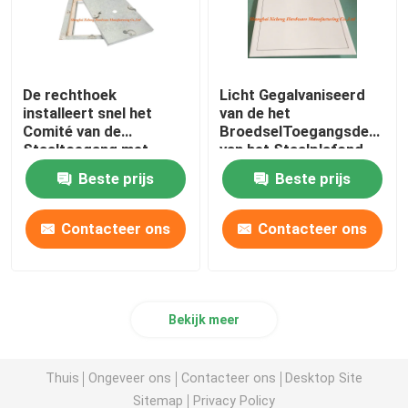
De rechthoek
Licht Gegalvaniseerd
installeert snel het
van de het
Comité van de
BroedselToegangsdeur
Staaltoegang met
van het Staalplafond
Zwaar Broedsel Vier
Gelijk Kader xc-aps-
Beste prijs
Beste prijs
Haken
010
Contacteer ons
Contacteer ons
Bekijk meer
Thuis
Ongeveer ons
Contacteer ons
Desktop Site
Sitemap
Privacy Policy