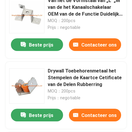
Van het de Vormstaal van „L“ „M“
van de het Kanaalschakelaar
OEM van de de Functie Duidelijke
Kleur
MOQ：200pcs
Prijs：negotiable
Beste prijs
Contacteer ons
Drywall Toebehorenmetaal het
Stempelen de Kaartce Cetificate
van de Delen Rubberring
MOQ：200pcs
Prijs：negotiable
Beste prijs
Contacteer ons