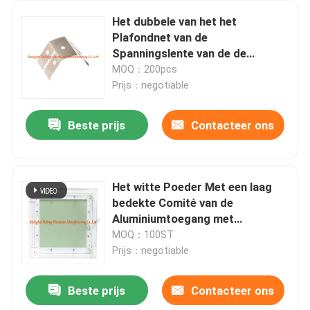
Het dubbele van het het
Plafondnet van de
Spanningslente van de de
Componentenlente van de het
MOQ：200pcs
Staalklem Zwarte Phosphated
Prijs：negotiable
Geplateerde Zink
Beste prijs
Contacteer ons
Het witte Poeder Met een laag
bedekte Comité van de
Aluminiumtoegang met
Facultatieve het Koordhaken van
MOQ：100ST
het Aluminiumkader voor
Prijs：negotiable
Plafonds en Muur
Beste prijs
Contacteer ons