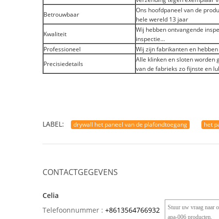
Ons hoofdpaneel van de produ
Betrouwbaar
hele wereld 13 jaar
Wij hebben ontvangende inspec
Kwaliteit
inspectie…
Professioneel
Wij zijn fabrikanten en hebben
Alle klinken en sloten worden
Precisiedetails
van de fabrieks zo fijnste en 
LABEL:
drywall het paneel van de plafondtoegang
het p
CONTACTGEGEVENS
Celia
Telefoonnummer :
+8613564766932