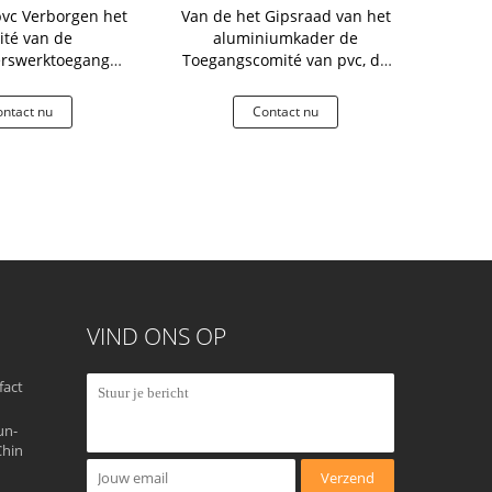
pvc Verborgen het
Van de het Gipsraad van het
Valdeur Ve
té van de
aluminiumkader de
Vuurvast de
erswerktoegang
Toegangscomité van pvc, de
v
gegeven vierkant
Toegangscomité van de
Loodgieterswerkmuur
ntact nu
Contact nu
Co
VIND ONS OP
fact
un-
Chin
Verzend