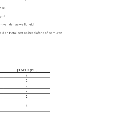
lië.
sel in.
em van de haakveiligheid
d en installeert op het plafond of de muren
Q'TY/BOX (PCS)
2
2
2
2
2
2