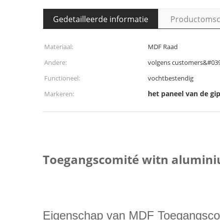
Gedetailleerde informatie
Productomsch
Materiaal:
MDF Raad
Andere:
volgens customers&#039
Functioneel:
vochtbestendig
het paneel van de gi
Markeren:
Toegangscomité witn alumini
Eigenschap van MDF Toegangsc