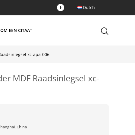
Dutch
 OM EEN CITAAT
aadsinlegsel xc-apa-006
er MDF Raadsinlegsel xc-
Shanghai, China