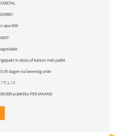
XCMETAL
ISO9001
Xc-apa-006
100ST
negotiable
ngepakt in doos of karton met pallet
25-35 dagen na bevestig orde
 / T, L / C
100.000 pc&#39;s PER MAAND