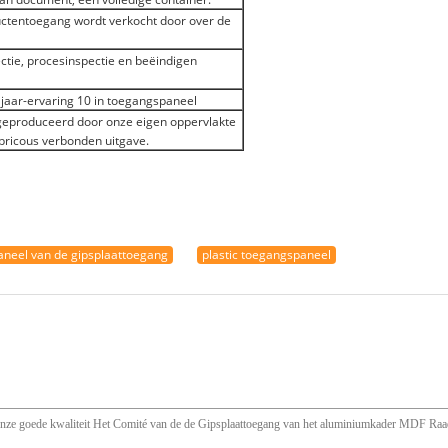
ctentoegang wordt verkocht door over de
tie, procesinspectie en beëindigen
 jaar-ervaring 10 in toegangspaneel
 geproduceerd door onze eigen oppervlakte
lubricous verbonden uitgave.
aneel van de gipsplaattoegang
plastic toegangspaneel