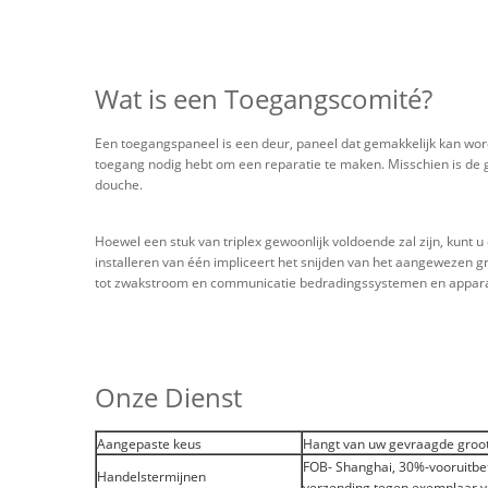
Wat is een Toegangscomité?
Een toegangspaneel is een deur, paneel dat gemakkelijk kan wor
toegang nodig hebt om een reparatie te maken. Misschien is de
douche.
Hoewel een stuk van triplex gewoonlijk voldoende zal zijn, kun
installeren van één impliceert het snijden van het aangewezen g
tot zwakstroom en communicatie bedradingssystemen en appara
Onze Dienst
Aangepaste keus
Hangt van uw gevraagde grootte
FOB- Shanghai, 30%-vooruitbet
Handelstermijnen
verzending tegen exemplaar va