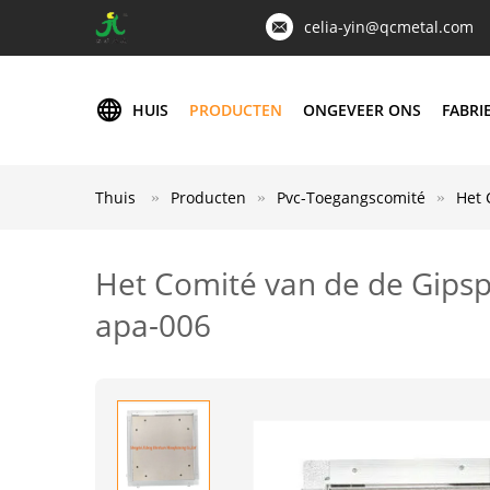
celia-yin@qcmetal.com
HUIS
PRODUCTEN
ONGEVEER ONS
FABRI
Thuis
Producten
Pvc-Toegangscomité
Het 
Het Comité van de de Gipsp
apa-006