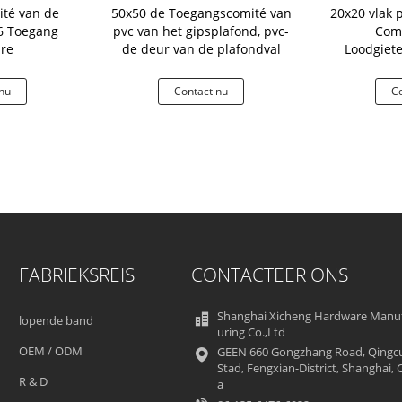
ité van de
50x50 de Toegangscomité van
20x20 vlak 
36 Toegang
pvc van het gipsplafond, pvc-
Comi
re
de deur van de plafondval
Loodgiet
gestalte 
nu
Contact nu
Co
FABRIEKSREIS
CONTACTEER ONS
Shanghai Xicheng Hardware Manu
lopende band
uring Co.,Ltd
OEM / ODM
GEEN 660 Gongzhang Road, Qingc
Stad, Fengxian-District, Shanghai, 
R & D
a