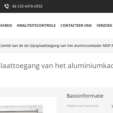
86-135-6476-6932
EKSREIS
KWALITEITSCONTROLE
CONTACTEER ONS
VERZOEK
Comité van de de Gipsplaattoegang van het aluminiumkader MDF R
laattoegang van het aluminiumkad
Basisinformatie
Plaats van herkomst: