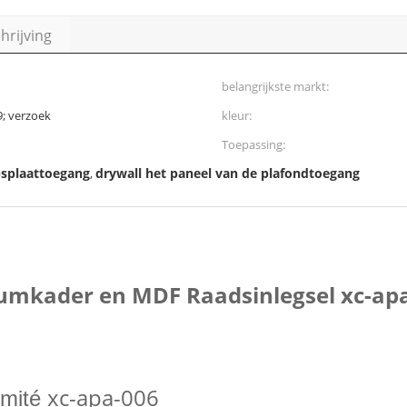
rijving
belangrijkste markt:
; verzoek
kleur:
Toepassing:
psplaattoegang
drywall het paneel van de plafondtoegang
,
umkader en MDF Raadsinlegsel xc-ap
xc-apa-006
omité