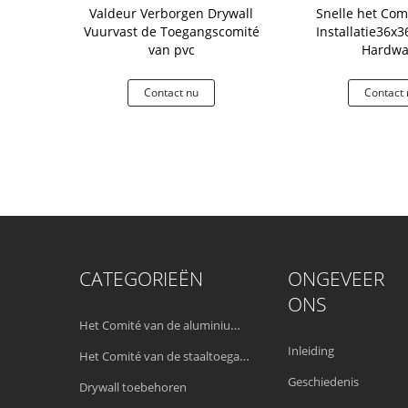
raad van het
Valdeur Verborgen Drywall
Snelle het Com
ader de
Vuurvast de Toegangscomité
Installatie36x
 van pvc, de
van pvc
Hardwa
té van de
werkmuur
 nu
Contact nu
Contact 
CATEGORIEËN
ONGEVEER
ONS
Het Comité van de aluminiumtoegang
Inleiding
Het Comité van de staaltoegang
Geschiedenis
Drywall toebehoren