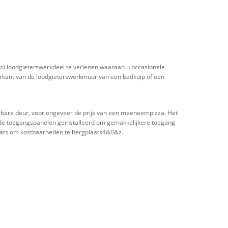
st) loodgieterswerkdeel te verlenen waaraan u occasionele
erkant van de loodgieterswerkmuur van een badkuip of een
erbare deur, voor ongeveer de prijs van een meeneempizza. Het
en de toegangspanelen geïnstalleerd om gemakkelijkere toegang
ats om kostbaarheden te bergplaats4&0&z.