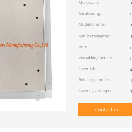
Merknaam:
Certificering:
Modelnummer:
Min. bestelaantal:
Prijs:
Verpakking Details:
I
Levertijd:
Betalingscondities:
T
Levering vermogen:
Contact nu