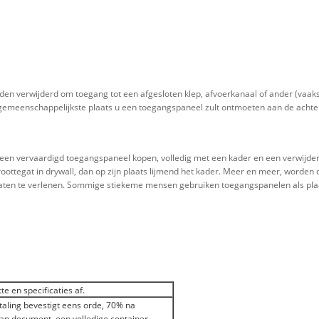
den verwijderd om toegang tot een afgesloten klep, afvoerkanaal of ander (vaak
 gemeenschappelijkste plaats u een toegangspaneel zult ontmoeten aan de acht
t u een vervaardigd toegangspaneel kopen, volledig met een kader en een verwijd
roottegat in drywall, dan op zijn plaats lijmend het kader. Meer en meer, word
ten te verlenen. Sommige stiekeme mensen gebruiken toegangspanelen als pla
 en specificaties af.
aling bevestigt eens orde, 70% na
n document, een volledige container.