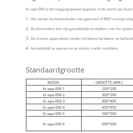
Xc-apa-006 is het toegangspaneel populair in de markt van Austra
1.
Het sterke aluminiumkader met gipsraad of MDF scheept inleg
2.
De binnendeur kan zijn gemakkelijk verwijdert, met het syste
3.
De schone oppervlakte zonder zichtbare hardware na behandel
4.
Gemakkelijk te openen en te sluiten, snelle installatie.
Standaardgrootte
MODEL
GROOTTE (MM.)
Xc-apa-006-1
200*200
Xc-apa-006-2
300*300
Xc-apa-006-3
400*400
Xc-apa-006-4
450*450
Xc-apa-006-5
500*500
Xc-apa-006-6
600*600