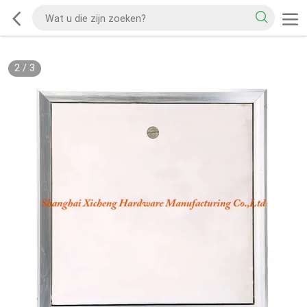
2
/
3