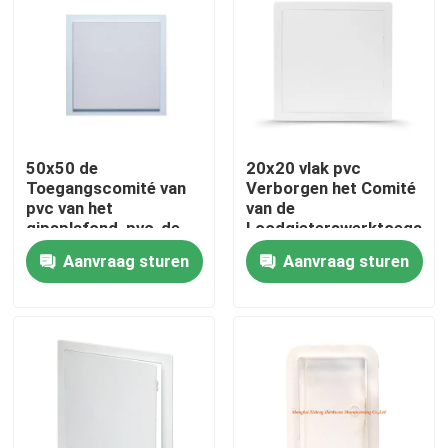
Fabrieksreis
Kwaliteitscontrole
50x50 de
20x20 vlak pvc
Contacteer ons
Toegangscomité van
Verborgen het Comité
pvc van het
van de
gipsplafond, pvc-de
Loodgieterswerktoegang
Verzoek om een Citaat
deur van de plafondval
gestalte gegeven
Aanvraag sturen
Aanvraag sturen
vierkant
Het Comité van de aluminiumtoegang
Het Comité van de staaltoegang
Drywall toebehoren