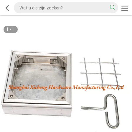
1
/
1