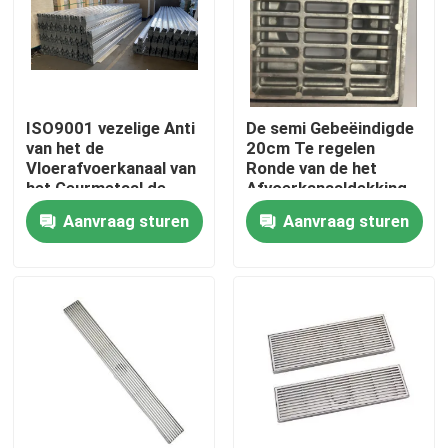
Fabrieksreis
Kwaliteitscontrole
ISO9001 vezelige Anti
De semi Gebeëindigde
van het de
20cm Te regelen
Vloerafvoerkanaal van
Ronde van de het
Contacteer ons
het Geurmetaal de
Afvoerkanaaldekking
Zeefdekking voor
van het
Aanvraag sturen
Aanvraag sturen
Riolering
Mangataluminium
Verzoek om een Citaat
Het Comité van de aluminiumtoegang
Het Comité van de staaltoegang
Drywall toebehoren