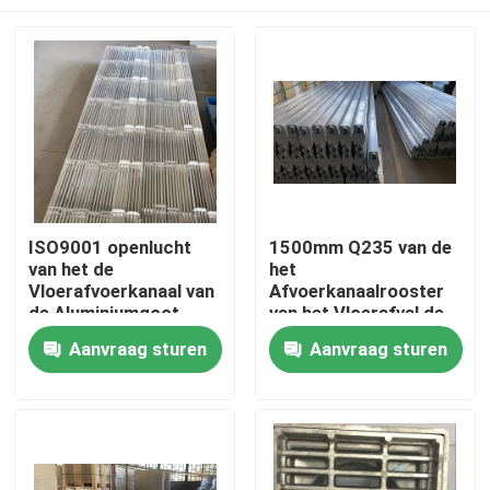
ISO9001 openlucht
1500mm Q235 van de
van het de
het
Vloerafvoerkanaal van
Afvoerkanaalrooster
de Aluminiumgoot
van het Vloerafval de
Corrosiebestendige
Dekkings Lichte
Huis
Aanvraag sturen
Aanvraag sturen
de Roostergrill
Structuur Met hoge
weerstand
Producten
Ongeveer ons