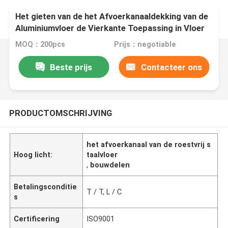
Het gieten van de het Afvoerkanaaldekking van de
Aluminiumvloer de Vierkante Toepassing in Vloer
MOQ：200pcs
Prijs：negotiable
Beste prijs
Contacteer ons
PRODUCTOMSCHRIJVING
het afvoerkanaal van de roestvrij s
Hoog licht:
taalvloer
,
bouwdelen
Betalingsconditie
T / T, L / C
s
Certificering
ISO9001