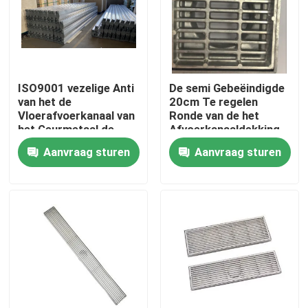
Fabrieksreis
Kwaliteitscontrole
ISO9001 vezelige Anti
De semi Gebeëindigde
van het de
20cm Te regelen
Vloerafvoerkanaal van
Ronde van de het
Contacteer ons
het Geurmetaal de
Afvoerkanaaldekking
Zeefdekking voor
van het
Aanvraag sturen
Aanvraag sturen
Riolering
Mangataluminium
Verzoek om een Citaat
Het Comité van de aluminiumtoegang
Het Comité van de staaltoegang
Drywall toebehoren