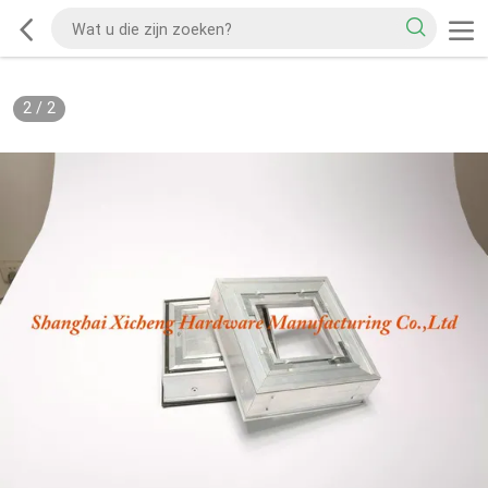
2
/
2