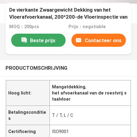
De vierkante Zwaargewicht Dekking van het
Vloerafvoerkanaal, 200*200-de Vloerinspectie van
de Afvoerkanaaldekking
MOQ：200pcs
Prijs：negotiable
Beste prijs
Contacteer ons
PRODUCTOMSCHRIJVING
Mangatdekking
,
Hoog licht:
het afvoerkanaal van de roestvrij s
taalvloer
Betalingsconditie
T / T, L / C
s
Certificering
ISO9001