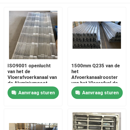
ISO9001 openlucht
1500mm Q235 van de
van het de
het
Vloerafvoerkanaal van
Afvoerkanaalrooster
de Aluminiumgoot
van het Vloerafval de
Corrosiebestendige
Dekkings Lichte
Huis
Aanvraag sturen
Aanvraag sturen
de Roostergrill
Structuur Met hoge
weerstand
Producten
Ongeveer ons