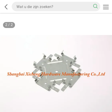
2
/
2