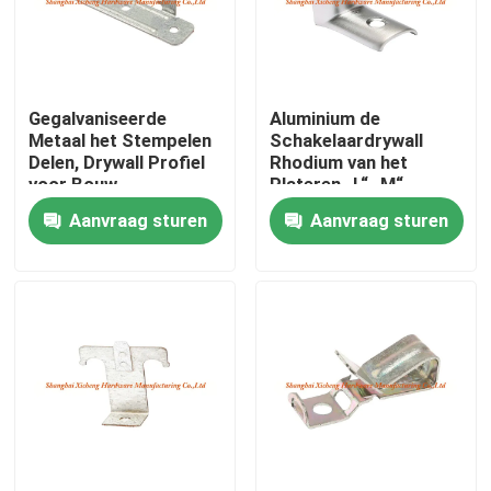
Fabrieksreis
Gegalvaniseerde
Aluminium de
Kwaliteitscontrole
Metaal het Stempelen
Schakelaardrywall
Delen, Drywall Profiel
Rhodium van het
voor Bouw
Plateren „L“ „M“
Contacteer ons
Plafond Toebehoren
Aanvraag sturen
Aanvraag sturen
Verzoek om een Citaat
Het Comité van de aluminiumtoegang
Het Comité van de staaltoegang
Drywall toebehoren