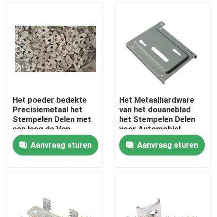
Het poeder bedekte
Het Metaalhardware
Precisiemetaal het
van het douaneblad
Stempelen Delen met
het Stempelen Delen
een laag de Van
voor Automobiel
gehard staal 1.0mm
Aanvraag sturen
Aanvraag sturen
Dikte
Huis
Producten
Ongeveer ons