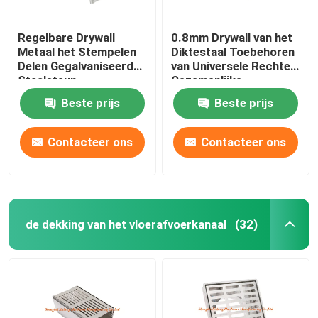
Regelbare Drywall
0.8mm Drywall van het
Metaal het Stempelen
Diktestaal Toebehoren
Delen Gegalvaniseerde
van Universele Rechte
Staalsteun
Gezamenlijke
Profielschakelaar
Beste prijs
Beste prijs
Contacteer ons
Contacteer ons
de dekking van het vloerafvoerkanaal
(32)