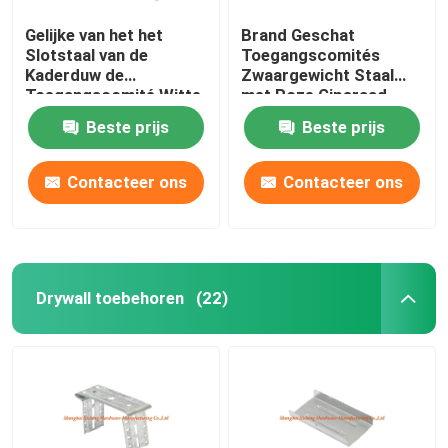
Gelijke van het het
Brand Geschat
Slotstaal van de
Toegangscomités
Kaderduw de
Zwaargewicht Staal
Toegangscomité Witte
met Roze Gipsraad
Poeder Met een laag
voor Drywall
Beste prijs
Beste prijs
bedekte Schaduw Gap
Contacteer ons
Contacteer ons
Drywall toebehoren
(22)