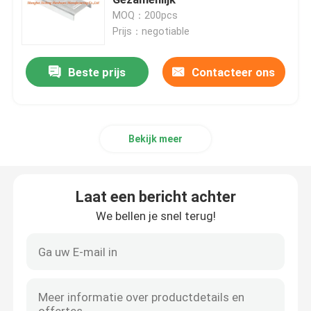
MOQ：200pcs
Prijs：negotiable
de dekking van het vloerafvoerkanaal
Beste prijs
Contacteer ons
Staalbroedsel
Pvc-Toegangscomité
Bekijk meer
Metalen onderdelen Stempelen
Laat een bericht achter
De Klem van de de lenteklem
We bellen je snel terug!
stalen kanaal
staaldraad