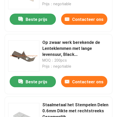
Prijs：negotiable
Fabrieksreis
Beste prijs
Contacteer ons
Kwaliteitscontrole
Op zwaar werk berekende de
Contacteer ons
Lenteklemmen met lange
levensuur, Black
metalvervangstukken
MOQ：200pcs
Verzoek om een Citaat
Prijs：negotiable
Het Comité van de aluminiumtoegang
Beste prijs
Contacteer ons
Het Comité van de staaltoegang
Staalmetaal het Stempelen Delen
0.6mm Dikte met rechtstreeks
Drywall toebehoren
Gezamenlijk