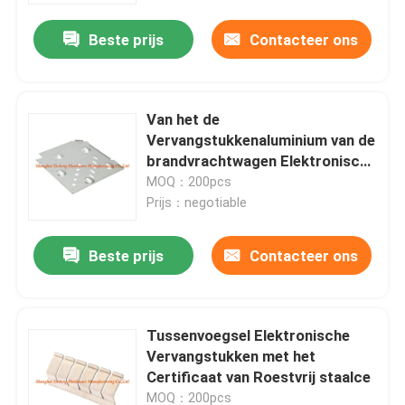
Beste prijs
Contacteer ons
Van het de
Vervangstukkenaluminium van de
brandvrachtwagen Elektronische
Beschikbare de Plaat Materiële
MOQ：200pcs
OEM
Prijs：negotiable
Beste prijs
Contacteer ons
Huis
Tussenvoegsel Elektronische
Producten
Vervangstukken met het
Certificaat van Roestvrij staalce
Ongeveer ons
MOQ：200pcs