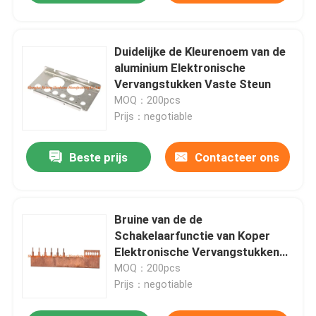
Duidelijke de Kleurenoem van de
aluminium Elektronische
Vervangstukken Vaste Steun
MOQ：200pcs
Prijs：negotiable
Beste prijs
Contacteer ons
Bruine van de de
Schakelaarfunctie van Koper
Elektronische Vervangstukken
de Douanegrootte
MOQ：200pcs
Prijs：negotiable