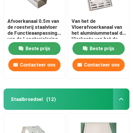
Afvoerkanaal 0.5m van
Van het de
de roestvrij staalvloer
Vloerafvoerkanaal van
de Functieaanpassing
het aluminiummetaal de
van de Lengteriolering
Vierkante van het de
keurt goed
Dekkingsiso9001
Beste prijs
Beste prijs
Certificaat Zeef van
het de Vloerafdruiprek
Contacteer ons
Contacteer ons
Staalbroedsel
(12)