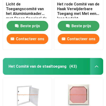
Licht de
Het rode Comité van de
Toegangscomité van
Haak Verwijderbare
het Aluminiumkader
Toegang met Met een
met Groen Speciaal de
laag bedekt
Duwslot van de
Verbindings Wit
Beste prijs
Beste prijs
Gipsplaat Laag Hoogte
Poeder
Contacteer ons
Contacteer ons
Het Comité van de staaltoegang
(43)