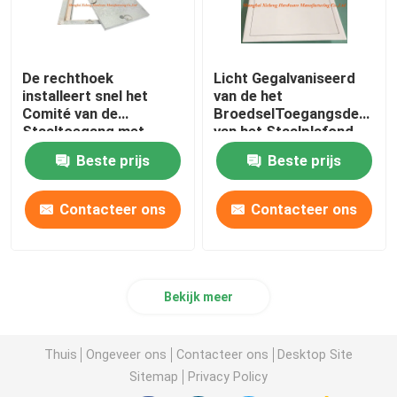
De rechthoek
Licht Gegalvaniseerd
installeert snel het
van de het
Comité van de
BroedselToegangsdeur
Staaltoegang met
van het Staalplafond
Zwaar Broedsel Vier
Gelijk Kader xc-aps-
Beste prijs
Beste prijs
Haken
010
Contacteer ons
Contacteer ons
Bekijk meer
Thuis
Ongeveer ons
Contacteer ons
Desktop Site
Sitemap
Privacy Policy