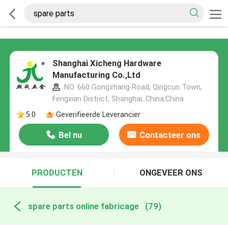
Shanghai Xicheng Hardware
Manufacturing Co.,Ltd
NO. 660 Gongzhang Road, Qingcun Town,
Fengxian District, Shanghai, China,China
5.0
Geverifieerde Leverancier
Bel nu
Contacteer ons
PRODUCTEN
ONGEVEER ONS
spare parts online fabricage
(79)