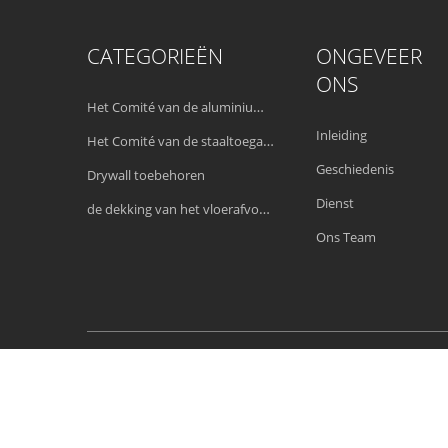
CATEGORIEËN
ONGEVEER
ONS
Het Comité van de aluminiumtoegang
Inleiding
Het Comité van de staaltoegang
Geschiedenis
Drywall toebehoren
Dienst
de dekking van het vloerafvoerkanaal
Ons Team
China Goed Kwaliteit Het Comité van de 