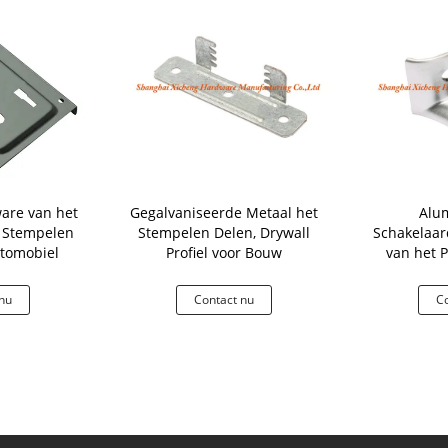
are van het
Gegalvaniseerde Metaal het
Alu
 Stempelen
Stempelen Delen, Drywall
Schakelaar
utomobiel
Profiel voor Bouw
van het P
Plafon
nu
Contact nu
Co