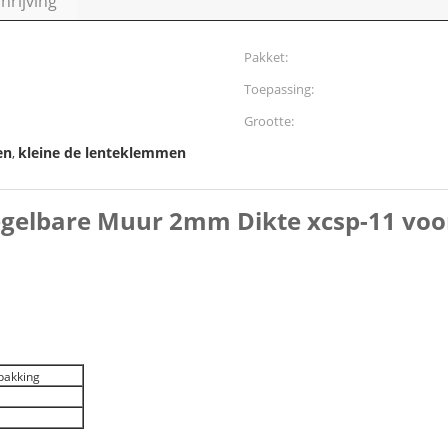
rijving
Pakket:
Toepassing:
Grootte:
en
kleine de lenteklemmen
,
egelbare Muur 2mm Dikte xcsp-11 vo
pakking