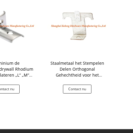
minium de
Staalmetaal het Stempelen
Het poe
drywall Rhodium
Delen Orthogonal
Precisiemeta
lateren „L“ „M“
Gehechtheid voor het
Delen met 
d Toebehoren
Gekruiste Dubbele Bevestigen
gehard sta
ntact nu
Contact nu
Co