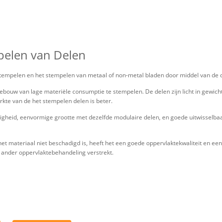
pelen van Delen
mpelen en het stempelen van metaal of non-metal bladen door middel van de druk
ouw van lage materiële consumptie te stempelen. De delen zijn licht in gewicht en
rkte van de het stempelen delen is beter.
gheid, eenvormige grootte met dezelfde modulaire delen, en goede uitwisselba
et materiaal niet beschadigd is, heeft het een goede oppervlaktekwaliteit en ee
n ander oppervlaktebehandeling verstrekt.