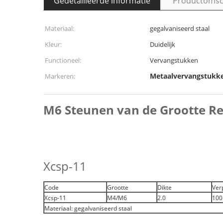
Gedetailleerde informatie
Productomsch
Materiaal:
gegalvaniseerd staal
Kleur:
Duidelijk
Functioneel:
Vervangstukken
Metaalvervangstukk
Markeren:
M6 Steunen van de Grootte R
Xcsp-11
Code
Grootte
Dikte
Ver
Xcsp-11
M4/M6
2.0
100
Materiaal: gegalvaniseerd staal