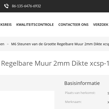
86-135-6476-6932
EKSREIS
KWALITEITSCONTROLE
CONTACTEER ONS
VERZOEK
len
M6 Steunen van de Grootte Regelbare Muur 2mm Dikte xcs
 Regelbare Muur 2mm Dikte xcsp-
Basisinformatie
Plaats van herkomst:
Merknaam: