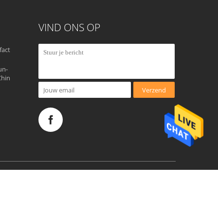
VIND ONS OP
fact
un-
Chin
Verzend
ufacturing Co.,Ltd. All Rights Reserved.