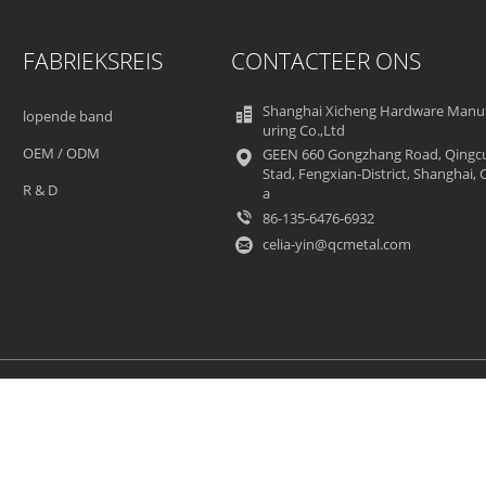
FABRIEKSREIS
CONTACTEER ONS
Shanghai Xicheng Hardware Manu
lopende band
uring Co.,Ltd
OEM / ODM
GEEN 660 Gongzhang Road, Qingc
Stad, Fengxian-District, Shanghai, 
R & D
a
86-135-6476-6932
celia-yin@qcmetal.com
Sitemap
Privacybeleid
Mobiele site
aluminiumtoegang Leverancier. © 2018 - 2026 Shanghai Xicheng Hardware Man