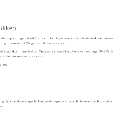
tukken
l-complex of gemakkelijk in vorm. Aan hoge leverancier - is de kwaliteits betro
 georganiseerd. Wij geloven dit ons voordeel is.
eds krachtiger materiaal uit. Onze ponsenmachine, divers van tonnage 10~315. G
ageproducten kunnen produceren.
el team.
ng deze productcategorie. Het wordt uitgebreid gebruikt in velen gebied, zoals 
es.