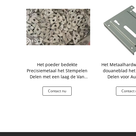
t Stempelen
Het poeder bedekte
Het Metaalhardw
hogonal
Precisiemetaal het Stempelen
douaneblad het
 voor het
Delen met een laag de Van
Delen voor A
le Bevestigen
gehard staal 1.0mm Dikte
 nu
Contact nu
Contact 