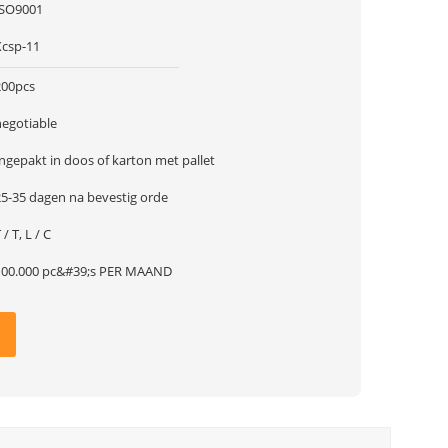
ISO9001
Xcsp-11
200pcs
negotiable
ngepakt in doos of karton met pallet
25-35 dagen na bevestig orde
 / T, L / C
100.000 pc&#39;s PER MAAND