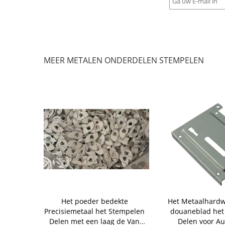
MEER METALEN ONDERDELEN STEMPELEN
t Stempelen
Het poeder bedekte
Het Metaalhardw
hogonal
Precisiemetaal het Stempelen
douaneblad het
 voor het
Delen met een laag de Van
Delen voor A