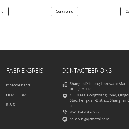
Plafon
nu
Contact nu
Co
FABRIEKSREIS
CONTACTEER ONS
Shanghai Xicheng Hardware Manu
lopende band
uring Co.,Ltd
OEM / ODM
GEEN 660 Gongzhang Road, Qingc
Stad, Fengxian-District, Shanghai, 
R & D
a
86-135-6476-6932
celia-yin@qcmetal.com