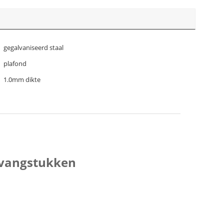
gegalvaniseerd staal
plafond
1.0mm dikte
rvangstukken