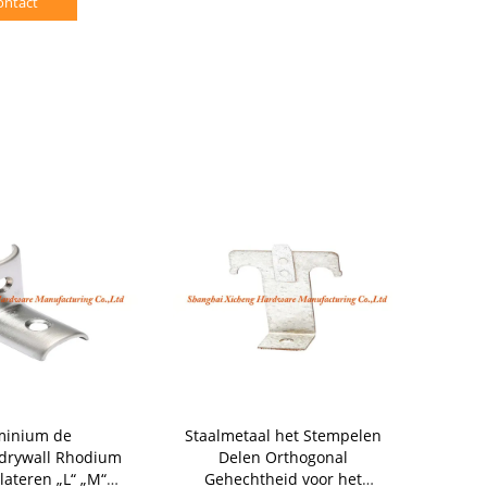
ontact
minium de
Staalmetaal het Stempelen
Het poe
drywall Rhodium
Delen Orthogonal
Precisiemeta
lateren „L“ „M“
Gehechtheid voor het
Delen met 