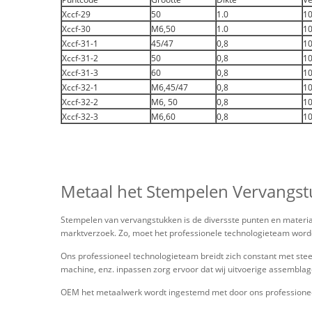
Xccf-29
50
1.0
1
Xccf-30
M6,50
1.0
1
Xccf-31-1
45/47
0,8
1
Xccf-31-2
50
0,8
1
Xccf-31-3
60
0,8
1
Xccf-32-1
M6,45/47
0,8
1
Xccf-32-2
M6, 50
0,8
1
Xccf-32-3
M6,60
0,8
1
Metaal het Stempelen Vervangs
Stempelen van vervangstukken is de diversste punten en materiaa
marktverzoek. Zo, moet het professionele technologieteam worden
Ons professioneel technologieteam breidt zich constant met ste
machine, enz. inpassen zorg ervoor dat wij uitvoerige assembl
OEM het metaalwerk wordt ingestemd met door ons professione