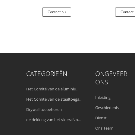
le Bevestigen
gehard staal 1.0mm Dikte
 nu
Contact nu
Contact 
CATEGORIEËN
ONGEVEER
ONS
Het Comité van de aluminiumtoegang
Inleiding
Het Comité van de staaltoegang
Geschiedenis
Drywall toebehoren
Dienst
de dekking van het vloerafvoerkanaal
Ons Team