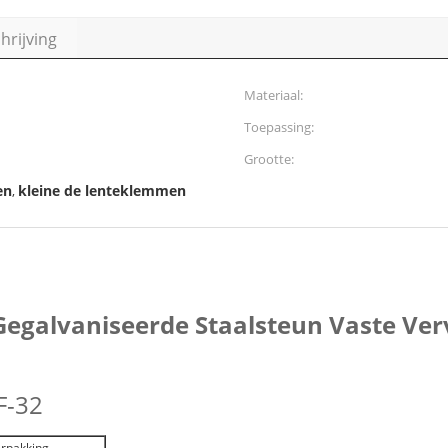
rijving
Materiaal:
Toepassing:
Grootte:
en
kleine de lenteklemmen
,
Gegalvaniseerde Staalsteun Vaste Ve
F-32
rpakking