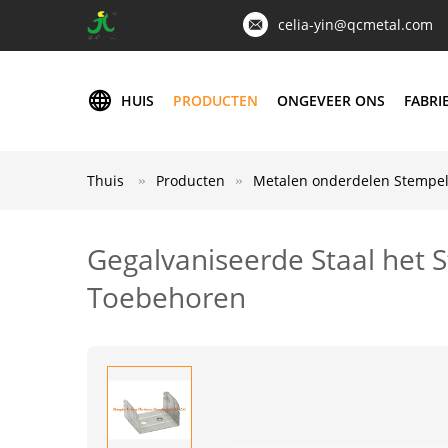
celia-yin@qcmetal.com
HUIS
PRODUCTEN
ONGEVEER ONS
FABRI
Thuis
Producten
Metalen onderdelen Stempe
Gegalvaniseerde Staal het 
Toebehoren