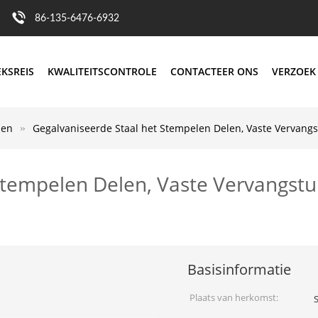
86-135-6476-6932
EKSREIS
KWALITEITSCONTROLE
CONTACTEER ONS
VERZOEK
len
Gegalvaniseerde Staal het Stempelen Delen, Vaste Vervang
Stempelen Delen, Vaste Vervangstu
Basisinformatie
Plaats van herkomst: