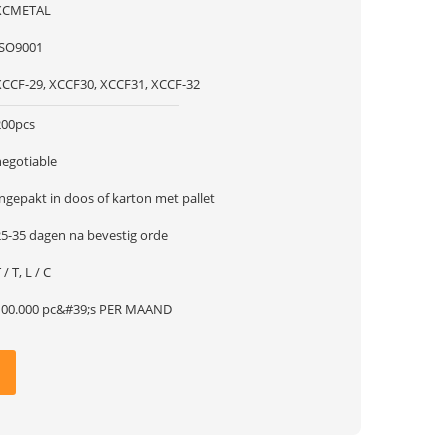
XCMETAL
ISO9001
XCCF-29, XCCF30, XCCF31, XCCF-32
200pcs
negotiable
ngepakt in doos of karton met pallet
25-35 dagen na bevestig orde
 / T, L / C
100.000 pc&#39;s PER MAAND