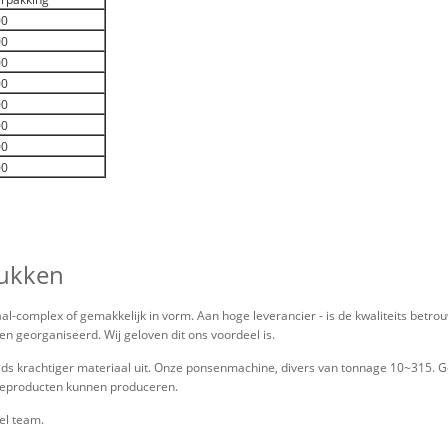
00
00
00
00
00
00
00
00
tukken
l-complex of gemakkelijk in vorm. Aan hoge leverancier - is de kwaliteits betro
 georganiseerd. Wij geloven dit ons voordeel is.
eds krachtiger materiaal uit. Onze ponsenmachine, divers van tonnage 10~315. G
ageproducten kunnen produceren.
el team.