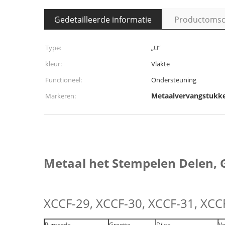
Gedetailleerde informatie
Productomsch
Type:
„U“
kleur:
Vlakte
Functioneel:
Ondersteuning
Metaalvervangstukk
Markeren:
Metaal het Stempelen Delen, 
XCCF-29, XCCF-30, XCCF-31, XCC
Puntcode
Grootte
Dikte
Ve