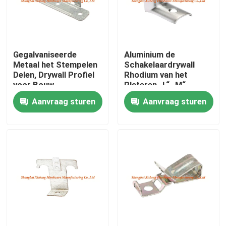
Fabrieksreis
Gegalvaniseerde
Aluminium de
Kwaliteitscontrole
Metaal het Stempelen
Schakelaardrywall
Delen, Drywall Profiel
Rhodium van het
voor Bouw
Plateren „L“ „M“
Contacteer ons
Plafond Toebehoren
Aanvraag sturen
Aanvraag sturen
Verzoek om een Citaat
Het Comité van de aluminiumtoegang
Het Comité van de staaltoegang
Drywall toebehoren