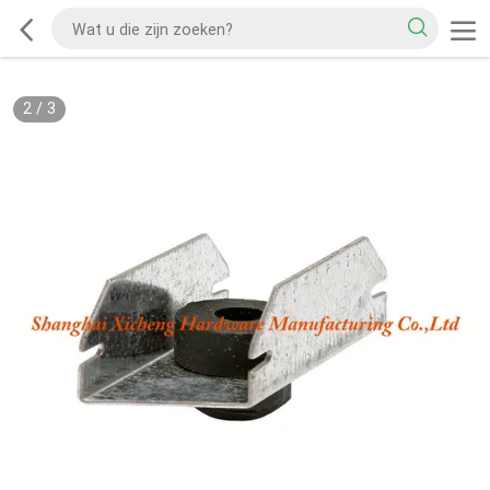
2
/
3