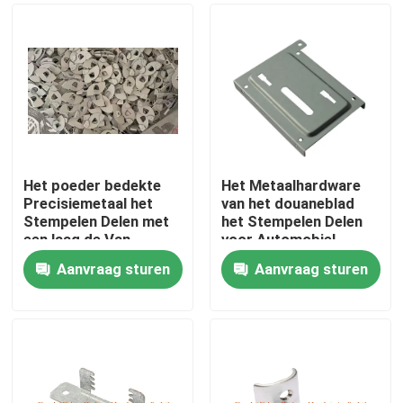
Het poeder bedekte
Het Metaalhardware
Precisiemetaal het
van het douaneblad
Stempelen Delen met
het Stempelen Delen
een laag de Van
voor Automobiel
gehard staal 1.0mm
Aanvraag sturen
Aanvraag sturen
Dikte
Huis
Producten
Ongeveer ons