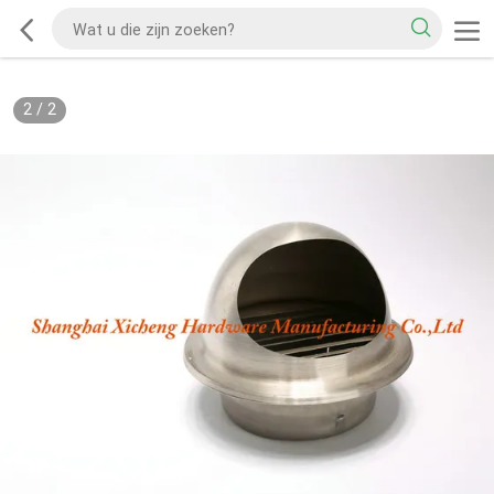
2
/
2