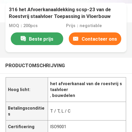
316 het Afvoerkanaaldekking scsp-23 van de
Roestvrij staalvloer Toepassing in Vloerbouw
MOQ：200pcs
Prijs：negotiable
Beste prijs
Contacteer ons
PRODUCTOMSCHRIJVING
het afvoerkanaal van de roestvrij s
Hoog licht:
taalvloer
,
bouwdelen
Betalingsconditie
T / T, L / C
s
Certificering
ISO9001