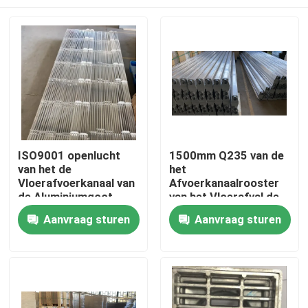
ISO9001 openlucht
1500mm Q235 van de
van het de
het
Vloerafvoerkanaal van
Afvoerkanaalrooster
de Aluminiumgoot
van het Vloerafval de
Corrosiebestendige
Dekkings Lichte
Huis
Aanvraag sturen
Aanvraag sturen
de Roostergrill
Structuur Met hoge
weerstand
Producten
Ongeveer ons