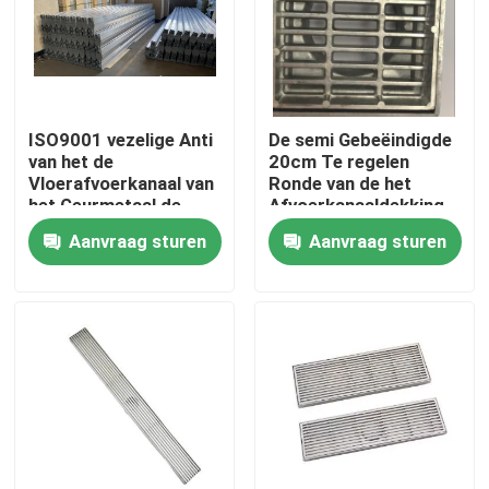
Fabrieksreis
Kwaliteitscontrole
ISO9001 vezelige Anti
De semi Gebeëindigde
van het de
20cm Te regelen
Vloerafvoerkanaal van
Ronde van de het
Contacteer ons
het Geurmetaal de
Afvoerkanaaldekking
Zeefdekking voor
van het
Aanvraag sturen
Aanvraag sturen
Riolering
Mangataluminium
Verzoek om een Citaat
Het Comité van de aluminiumtoegang
Het Comité van de staaltoegang
Drywall toebehoren