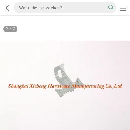
2
/
2