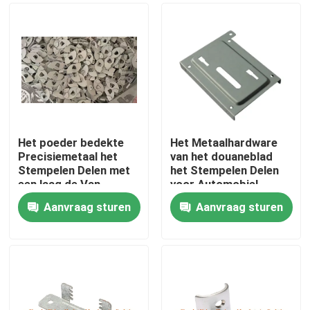
Het poeder bedekte
Het Metaalhardware
Precisiemetaal het
van het douaneblad
Stempelen Delen met
het Stempelen Delen
een laag de Van
voor Automobiel
gehard staal 1.0mm
Aanvraag sturen
Aanvraag sturen
Dikte
Huis
Producten
Ongeveer ons