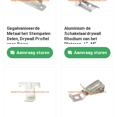
Fabrieksreis
Gegalvaniseerde
Aluminium de
Kwaliteitscontrole
Metaal het Stempelen
Schakelaardrywall
Delen, Drywall Profiel
Rhodium van het
voor Bouw
Plateren „L“ „M“
Contacteer ons
Plafond Toebehoren
Aanvraag sturen
Aanvraag sturen
Verzoek om een Citaat
Het Comité van de aluminiumtoegang
Het Comité van de staaltoegang
Drywall toebehoren