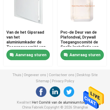
de dekking van het vloerafvoerkanaal
Staalbroedsel
Van de het Gipsraad
Pvc-de Deur van de
van het
Plafondval, Drywall
aluminiumkader de
Toegangscomité de
Pvc-Toegangscomité
Toegangscomité van
Snelle Installatie van
pvc, de
Menards voor
Aanvraag sturen
Aanvraag sturen
Toegangscomité van
Huisveiligheid
Metalen onderdelen Stempelen
de
Loodgieterswerkmuur
De Klem van de de lenteklem
Thuis
Ongeveer ons
Contacteer ons
Desktop Site
Sitemap
Privacy Policy
stalen kanaal
Kwaliteit
Het Comité van de aluminiumtoegang
staaldraad
China Fabriek.Copyright © 2026 Shanghai