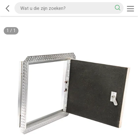
1
/
1