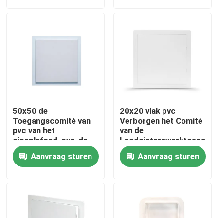
Fabrieksreis
Kwaliteitscontrole
Contacteer ons
50x50 de
20x20 vlak pvc
Verzoek om een Citaat
Toegangscomité van
Verborgen het Comité
pvc van het
van de
gipsplafond, pvc-de
Loodgieterswerktoegang
deur van de plafondval
gestalte gegeven
Het Comité van de aluminiumtoegang
Aanvraag sturen
Aanvraag sturen
vierkant
Het Comité van de staaltoegang
Drywall toebehoren