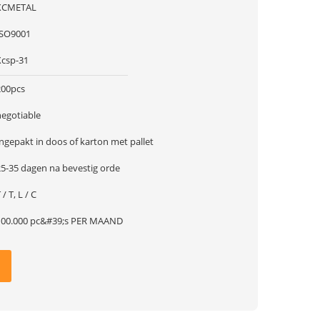
XCMETAL
ISO9001
Xcsp-31
200pcs
negotiable
ngepakt in doos of karton met pallet
25-35 dagen na bevestig orde
 / T, L / C
100.000 pc&#39;s PER MAAND