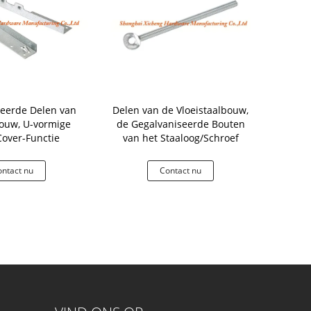
eerde Delen van
Delen van de Vloeistaalbouw,
Van het de K
ouw, U-vormige
de Gegalvaniseerde Bouten
plafondstaa
over-Functie
van het Staaloog/Schroef
de de Kneve
ntact nu
Contact nu
Co