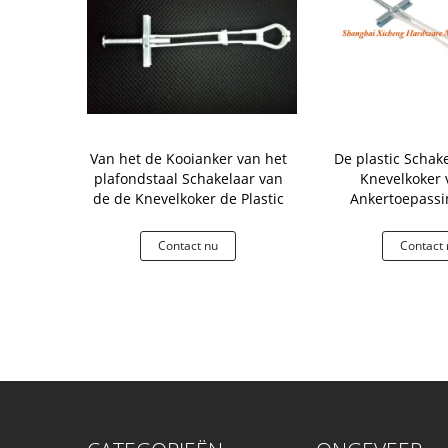
eistaalbouw,
Van het de Kooianker van het
De plastic Schak
erde Bouten
plafondstaal Schakelaar van
Knevelkoker 
og/Schroef
de de Knevelkoker de Plastic
Ankertoepassi
Staalkooi in P
Mure
 nu
Contact nu
Contact 