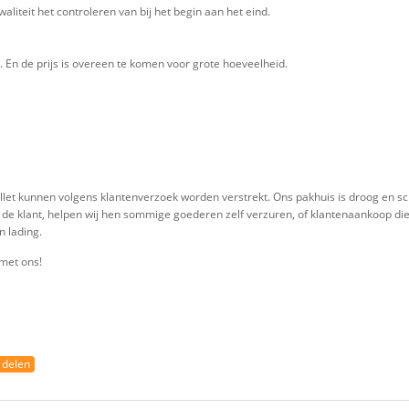
kwaliteit het controleren van bij het begin aan het eind.
En de prijs is overeen te komen voor grote hoeveelheid.
e pallet kunnen volgens klantenverzoek worden verstrekt. Ons pakhuis is droog e
n de klant, helpen wij hen sommige goederen zelf verzuren, of klantenaankoop d
n lading.
met ons!
 delen