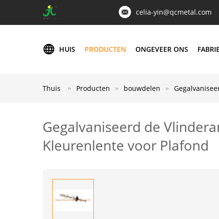
celia-yin@qcmetal.com
HUIS
PRODUCTEN
ONGEVEER ONS
FABRI
Thuis
Producten
bouwdelen
Gegalvaniseer
Gegalvaniseerd de Vlindera
Kleurenlente voor Plafond