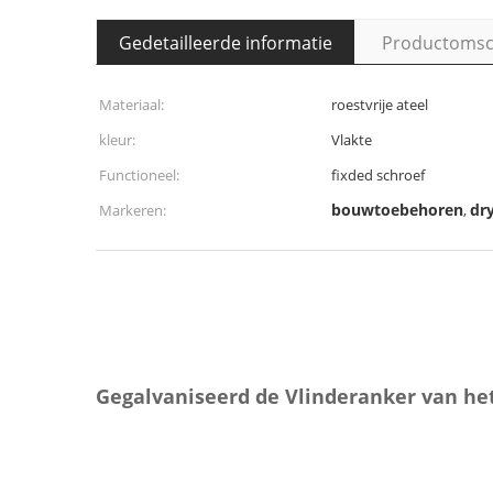
Gedetailleerde informatie
Productomsch
Materiaal:
roestvrije ateel
kleur:
Vlakte
Functioneel:
fixded schroef
bouwtoebehoren
dr
Markeren:
,
Gegalvaniseerd de Vlinderanker van he