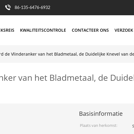
86-135-6476-6932
EKSREIS
KWALITEITSCONTROLE
CONTACTEER ONS
VERZOEK
d de Vlinderanker van het Bladmetaal, de Duidelijke Knevel van d
nker van het Bladmetaal, de Duidel
Basisinformatie
Plaats van herkomst: