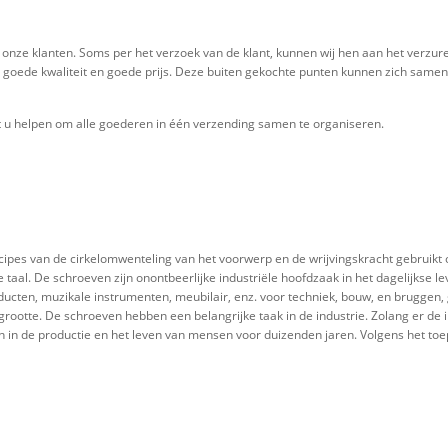
 onze klanten. Soms per het verzoek van de klant, kunnen wij hen aan het verzu
 goede kwaliteit en goede prijs. Deze buiten gekochte punten kunnen zich same
et u helpen om alle goederen in één verzending samen te organiseren.
cipes van de cirkelomwenteling van het voorwerp en de wrijvingskracht gebruikt 
al. De schroeven zijn onontbeerlijke industriële hoofdzaak in het dagelijkse lev
ducten, muzikale instrumenten, meubilair, enz. voor techniek, bouw, en bruggen, 
rootte. De schroeven hebben een belangrijke taak in de industrie. Zolang er de ind
n in de productie en het leven van mensen voor duizenden jaren. Volgens het toe