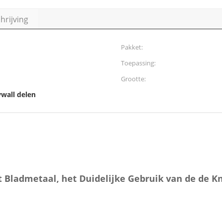
rijving
Pakket:
Toepassing:
Grootte:
ywall delen
t Bladmetaal, het Duidelijke Gebruik van de de 