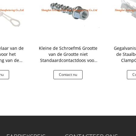
elaar van de
Kleine de Schroefm6 Grootte
Gegalvanis
voor het
van de Grootte niet
de Staalb
ng van de
Standaardcontactdoos voor
ClampC
lafonds en
Autovervangstukken
n
nu
Contact nu
Co