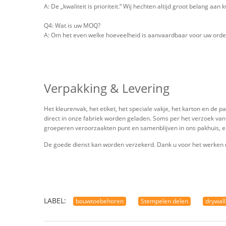
A: De „kwaliteit is prioriteit.“ Wij hechten altijd groot belang aan 
Q4: Wat is uw MOQ?
A: Om het even welke hoeveelheid is aanvaardbaar voor uw orde. 
Verpakking & Levering
Het kleurenvak, het etiket, het speciale vakje, het karton en d
direct in onze fabriek worden geladen. Soms per het verzoek va
groeperen veroorzaakten punt en samenblijven in ons pakhuis, e
De goede dienst kan worden verzekerd. Dank u voor het werken 
LABEL:
bouwtoebehoren
Stempelen delen
drywall