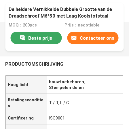
De heldere Vernikkelde Dubbele Grootte van de
Draadschroef M6*50 met Laag Koolstofstaal
MOQ：200pcs
Prijs：negotiable
Beste prijs
Contacteer ons
PRODUCTOMSCHRIJVING
bouwtoebehoren
,
Hoog licht:
Stempelen delen
Betalingsconditie
T / T, L / C
s
Certificering
ISO9001