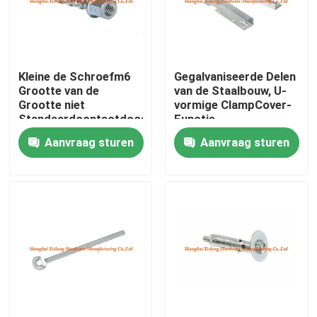
Fabrieksreis
Kleine de Schroefm6
Gegalvaniseerde Delen
Kwaliteitscontrole
Grootte van de
van de Staalbouw, U-
Grootte niet
vormige ClampCover-
Standaardcontactdoos
Functie
Contacteer ons
voor
Aanvraag sturen
Aanvraag sturen
Autovervangstukken
Verzoek om een Citaat
Het Comité van de aluminiumtoegang
Het Comité van de staaltoegang
Drywall toebehoren