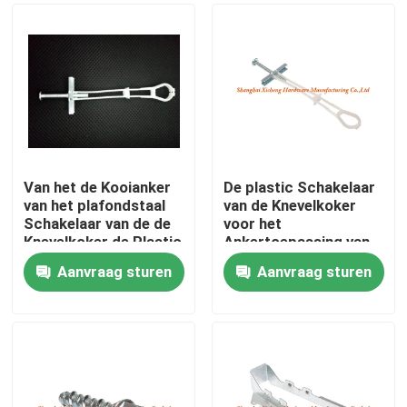
Van het de Kooianker
De plastic Schakelaar
van het plafondstaal
van de Knevelkoker
Schakelaar van de de
voor het
Knevelkoker de Plastic
Ankertoepassing van
de Staalkooi in
Aanvraag sturen
Aanvraag sturen
Plafonds en Muren
Huis
Producten
Ongeveer ons