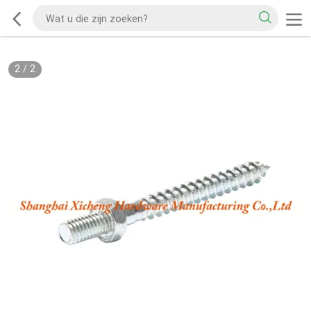
2
/
2