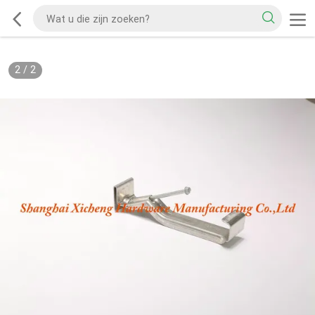
2
/
2