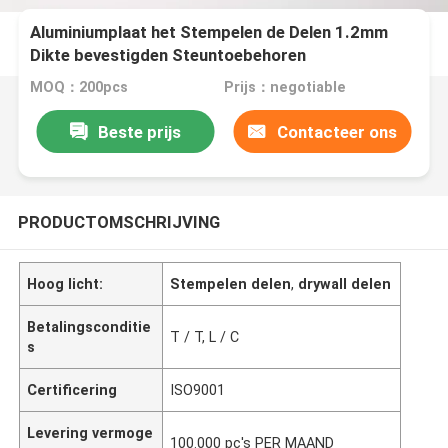
Aluminiumplaat het Stempelen de Delen 1.2mm
Dikte bevestigden Steuntoebehoren
MOQ：200pcs
Prijs：negotiable
Beste prijs
Contacteer ons
PRODUCTOMSCHRIJVING
Hoog licht:
Stempelen delen
,
drywall delen
Betalingsconditie
T / T, L / C
s
Certificering
ISO9001
Levering vermoge
100.000 pc's PER MAAND