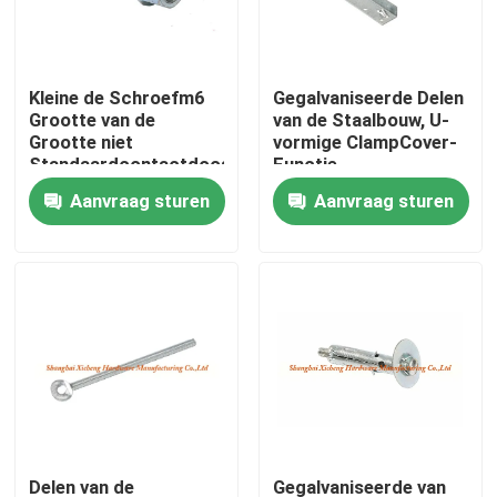
Fabrieksreis
Kleine de Schroefm6
Gegalvaniseerde Delen
Grootte van de
van de Staalbouw, U-
Kwaliteitscontrole
Grootte niet
vormige ClampCover-
Standaardcontactdoos
Functie
voor
Aanvraag sturen
Aanvraag sturen
Contacteer ons
Autovervangstukken
Verzoek om een Citaat
Het Comité van de aluminiumtoegang
Het Comité van de staaltoegang
Drywall toebehoren
Delen van de
Gegalvaniseerde van