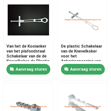
Van het de Kooianker
De plastic Schakelaar
van het plafondstaal
van de Knevelkoker
Schakelaar van de de
voor het
Knevelkoker de Plastic
Ankertoepassing van
de Staalkooi in
Aanvraag sturen
Aanvraag sturen
Plafonds en Muren
Huis
Producten
Ongeveer ons